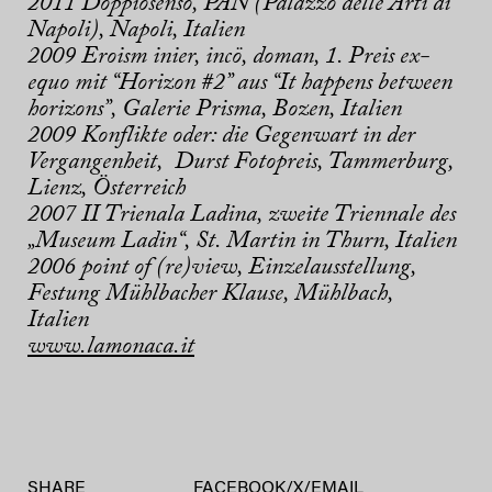
2011 Doppiosenso, PAN (Palazzo delle Arti di
Napoli), Napoli, Italien
2009 Eroism inier, incö, doman, 1. Preis ex-
equo mit “Horizon #2” aus “It happens between
horizons”, Galerie Prisma, Bozen, Italien
2009 Konflikte oder: die Gegenwart in der
Vergangenheit, Durst Fotopreis, Tammerburg,
Lienz, Österreich
2007 II Trienala Ladina, zweite Triennale des
„Museum Ladin“, St. Martin in Thurn, Italien
2006 point of (re)view, Einzelausstellung,
Festung Mühlbacher Klause, Mühlbach,
Italien
www.lamonaca.it
SHARE
FACEBOOK
/
X
/
EMAIL