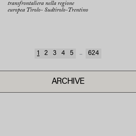
transfrontaliera nella regione
europea Tirolo- Sudtirolo-Trentino
1
2
3
4
5
624
...
ARCHIVE