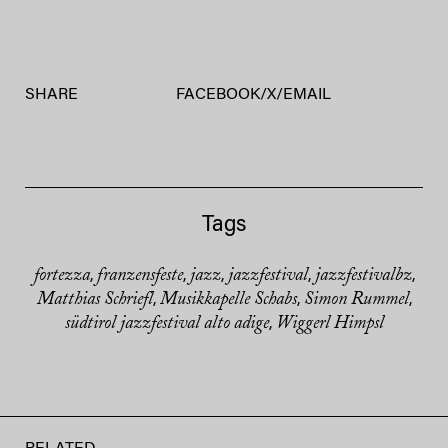
SHARE
FACEBOOK
/
X
/
EMAIL
Tags
fortezza
franzensfeste
jazz
jazzfestival
jazzfestivalbz
,
,
,
,
,
Matthias Schriefl
Musikkapelle Schabs
Simon Rummel
,
,
,
südtirol jazzfestival alto adige
Wiggerl Himpsl
,