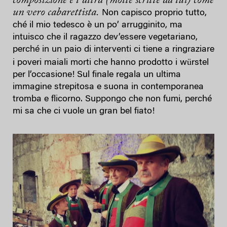
composizione e l’altra (molte scritte da lui) come
un vero cabarettista.
Non capisco proprio tutto,
ché il mio tedesco è un po’ arrugginito, ma
intuisco che il ragazzo dev’essere vegetariano,
perché in un paio di interventi ci tiene a ringraziare
ü
i poveri maiali morti che hanno prodotto i w
rstel
per l’occasione! Sul finale regala un ultima
immagine strepitosa e suona in contemporanea
tromba e flicorno. Suppongo che non fumi, perché
mi sa che ci vuole un gran bel fiato!