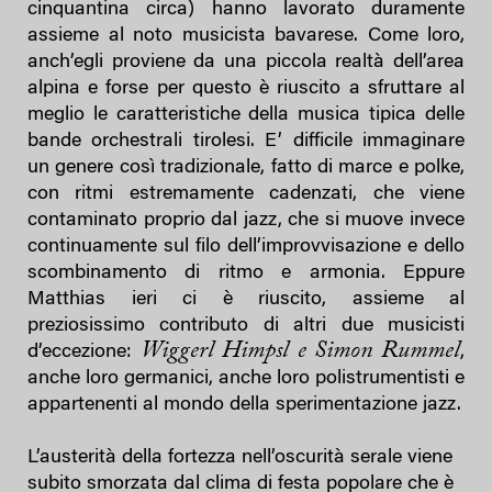
cinquantina circa) hanno lavorato duramente
assieme al noto musicista bavarese. Come loro,
anch’egli proviene da una piccola realtà dell’area
alpina e forse per questo è riuscito a sfruttare al
meglio le caratteristiche della musica tipica delle
bande orchestrali tirolesi. E’ difficile immaginare
un genere così tradizionale, fatto di marce e polke,
con ritmi estremamente cadenzati, che viene
contaminato proprio dal jazz, che si muove invece
continuamente sul filo dell’improvvisazione e dello
scombinamento di ritmo e armonia. Eppure
Matthias ieri ci è riuscito, assieme al
preziosissimo contributo di altri due musicisti
Wiggerl Himpsl e Simon Rummel
d’eccezione:
,
anche loro germanici, anche loro polistrumentisti e
appartenenti al mondo della sperimentazione jazz.
L’austerità della fortezza nell’oscurità serale viene
subito smorzata dal clima di festa popolare che è