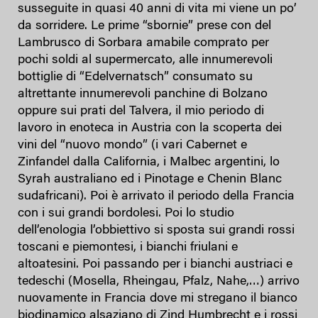
susseguite in quasi 40 anni di vita mi viene un po’
da sorridere. Le prime “sbornie” prese con del
Lambrusco di Sorbara amabile comprato per
pochi soldi al supermercato, alle innumerevoli
bottiglie di “Edelvernatsch” consumato su
altrettante innumerevoli panchine di Bolzano
oppure sui prati del Talvera, il mio periodo di
lavoro in enoteca in Austria con la scoperta dei
vini del “nuovo mondo” (i vari Cabernet e
Zinfandel dalla California, i Malbec argentini, lo
Syrah australiano ed i Pinotage e Chenin Blanc
sudafricani). Poi è arrivato il periodo della Francia
con i sui grandi bordolesi. Poi lo studio
dell’enologia l’obbiettivo si sposta sui grandi rossi
toscani e piemontesi, i bianchi friulani e
altoatesini. Poi passando per i bianchi austriaci e
tedeschi (Mosella, Rheingau, Pfalz, Nahe,…) arrivo
nuovamente in Francia dove mi stregano il bianco
biodinamico alsaziano di Zind Humbrecht e i rossi