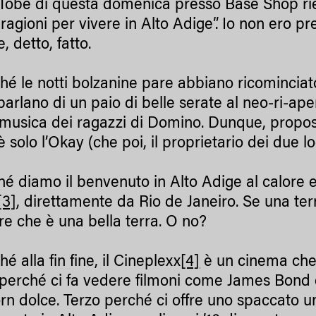
 Tobe di questa domenica presso Base Shop rient
agioni per vivere in Alto Adige”. Io non ero pre
 detto, fatto.
ché le notti bolzanine pare abbiano ricominciato
arlano di un paio di belle serate al neo-ri-ap
 musica dei ragazzi di Domino. Dunque, proposi
è solo l’Okay (che poi, il proprietario dei due lo
ché diamo il benvenuto in Alto Adige al calore e
[3]
, direttamente da Rio de Janeiro. Se una terra
ire che è una bella terra. O no?
hé alla fin fine, il Cineplexx
[4]
è un cinema che
perché ci fa vedere filmoni come James Bond 
rn dolce. Terzo perché ci offre uno spaccato uni