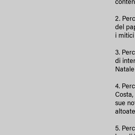
contenu
2. Per
del pa
i mitic
3. Per
di int
Natale
4. Per
Costa, 
sue no
altoate
5. Per