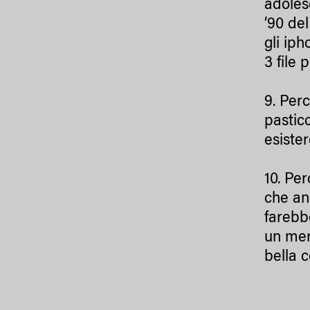
adoles
’90 de
gli ip
3 file 
9. Perc
pastic
esister
10. Per
che an
farebb
un mer
bella 