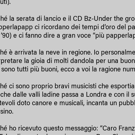
ti).
ché la serata di lancio e il CD Bz-Under the gro
pperlapapp ci ricordano dei tempi d’oro del pap
i ’90) e ci fanno dire a gran voce “più papperlap
ché è arrivata la neve in regione. Io personal
erpretare la gioia di molti dandola per una buo
 sono tutti più buoni, ecco a voi la ragione num
ché ci sono proprio bravi musicisti che esporti
che dalle valli ladine passa a Londra e con il su
tevoli doto canore e musicali, incanta un pubbl
sino.
ché ho ricevuto questo messaggio: “Caro Franz, 