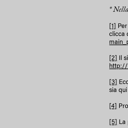
* Nell
[1]
Per 
clicca
main_
[2]
Il 
http:/
[3]
Ecc
sia qu
[4]
Pro
[5]
La 