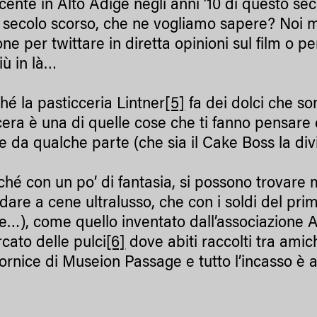
cente in Alto Adige negli anni ’10 di questo se
l secolo scorso, che ne vogliamo sapere? Noi m
hone per twittare in diretta opinioni sul film o
più in là…
hé la pasticceria Lintner
[5]
fa dei dolci che so
cera è una di quelle cose che ti fanno pensare
e da qualche parte (che sia il Cake Boss la divi
ché con un po’ di fantasia, si possono trovare 
dare a cene ultralusso, che con i soldi del pr
e…), come quello inventato dall’associazione 
cato delle pulci
[6]
dove abiti raccolti tra amic
cornice di Museion Passage e tutto l’incasso è 