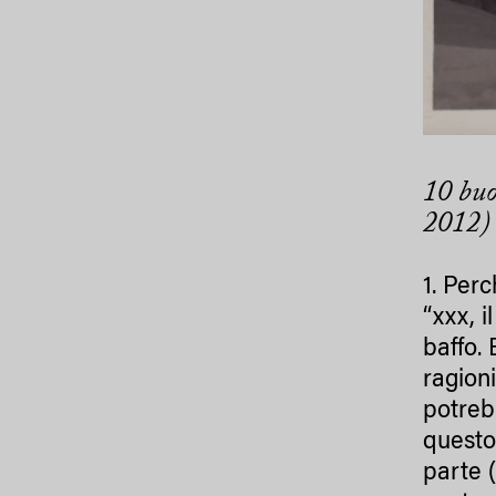
10 buo
2012) 
1. Per
“xxx, i
baffo.
ragion
potreb
questo
parte (