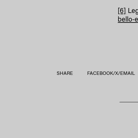
[6]
Leg
bello-
SHARE
FACEBOOK
/
X
/
EMAIL