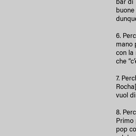
bar di
buone r
dunque,
6. Per
mano p
con la
che “c’
7. Per
Rocha
vuol d
8. Perc
Primo 
pop co