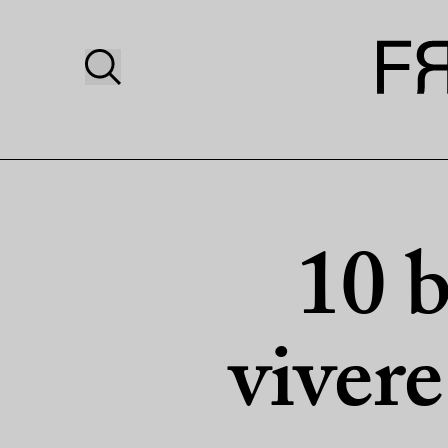
10 b
viver