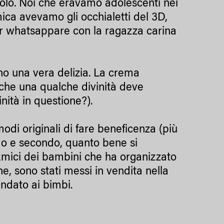
colo. Noi che eravamo adolescenti nei
ica avevamo gli occhialetti del 3D,
 per whatsappare con la ragazza carina
no una vera delizia. La crema
 che una qualche divinità deve
nità in questione?).
modi originali di fare beneficenza (più
imo e secondo, quanto bene si
Amici dei bambini che ha organizzato
he, sono stati messi in vendita nella
andato ai bimbi.