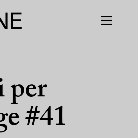
i per
ge #41