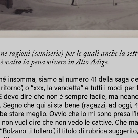
ne ragioni (semiserie) per le quali anche la se
è valsa la pena vivere in Alto Adige.
ché insomma, siamo al numero 41 della saga dell
l ritorno”, o “xxx, la vendetta” e tutti i modi pe
 E devo dire che non è sempre facile, ma neanc
i. Segno che qui si sta bene (ragazzi, ad oggi, 
be stare meglio. Ovvio che io mi sono presa l’i
 non vuol dire che non vedo le cattive. Che m
“Bolzano ti tollero”, il titolo di rubrica suggeri