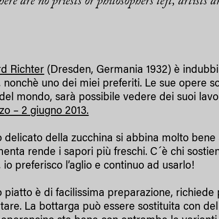
re are no priests or philosophers left, artists 
.
d Richter
(Dresden, Germania 1932) è indubbia
i, nonchè uno dei miei preferiti. Le sue opere s
del mondo, sarà possibile vedere dei suoi lavori
zo – 2 giugno 2013.
to delicato della zucchina si abbina molto bene
menta rende i sapori più freschi. C´è chi sostie
, io preferisco l’aglio e continuo ad usarlo!
 piatto è di facilissima preparazione, richied
tare. La bottarga può essere sostituita con de