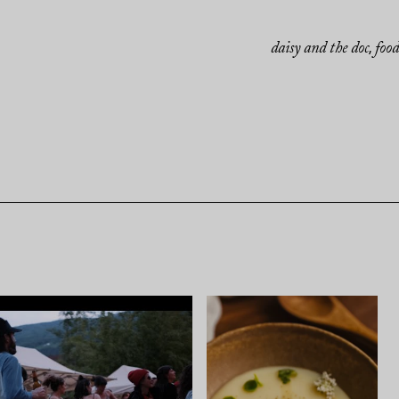
daisy and the doc
food
,