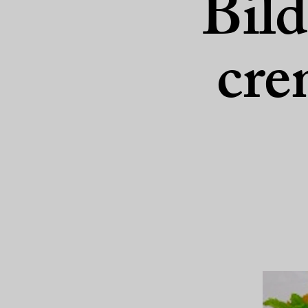
Bild
cre