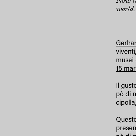
Now the
world
Gerhar
vivent
musei 
15 mar
Il gus
pò di 
cipolla
Questo
presen