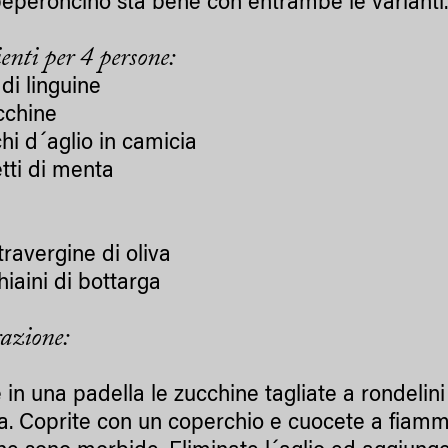
peperoncino sta bene con entrambe le varianti
enti per 4 persone:
di linguine
cchine
chi d´aglio in camicia
tti di menta
travergine di oliva
hiaini di bottarga
azione:
 in una padella le zucchine tagliate a rondelini 
a. Coprite con un coperchio e cuocete a fiamm