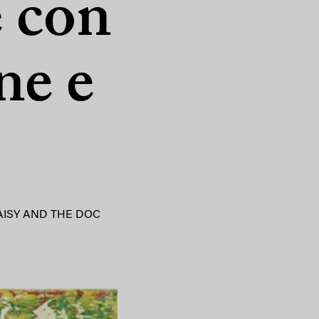
e con
ne e
AISY AND THE DOC