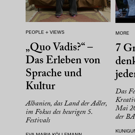
PEOPLE + VIEWS
MORE
„Quo Vadis?“ –
7 Gr
Das Erleben von
denk
Sprache und
jed
Kultur
Das Fe
Kreativ
Albanien, das Land der Adler,
Mai 20
im Fokus des heurigen 5.
der BA
Festivals
KUNIGU
EVA MARIA KÖLLEMANN