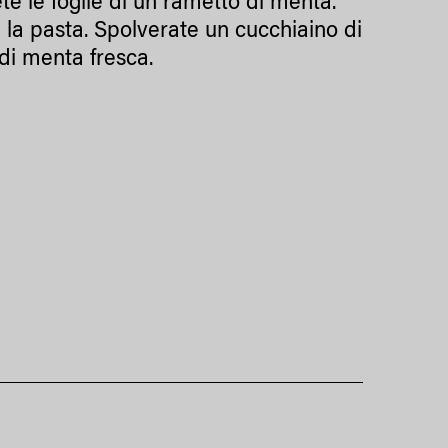
e le foglie di un rametto di menta.
la pasta. Spolverate un cucchiaino di
di menta fresca.