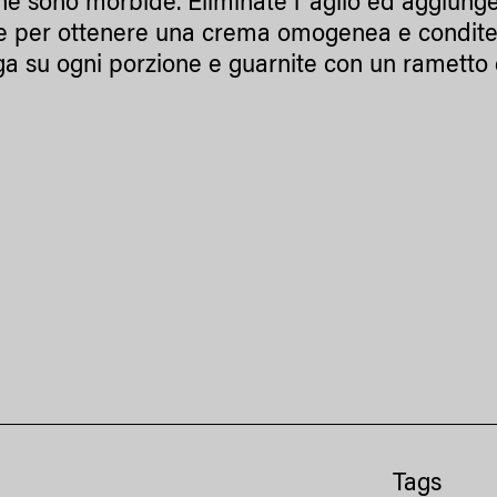
ne sono morbide. Eliminate l´aglio ed aggiunget
te per ottenere una crema omogenea e condite 
ga su ogni porzione e guarnite con un rametto 
Tags