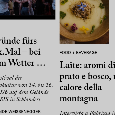
ünde fürs
.Mal – bei
FOOD + BEVERAGE
em Wetter …
Laite: aromi d
prato e bosco, 
stival der
kultur von 14. bis 16.
calore della
26 auf dem Gelände
montagna
SIS in Schlanders
NDE WEISSENEGGER
Intervista a Fabrizia 