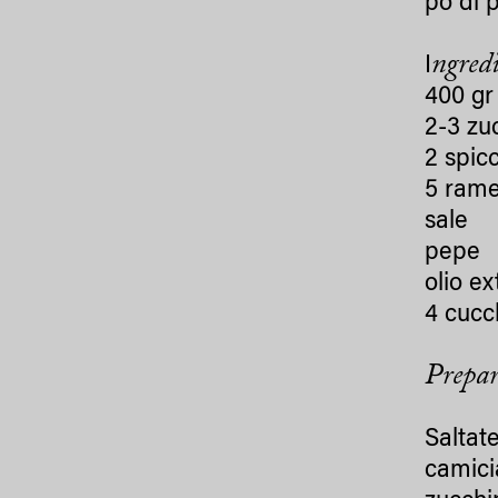
pò di 
ngredi
I
400 gr 
2-3 zu
2 spic
5 rame
sale
pepe
olio ex
4 cucc
Prepar
Saltate
camici