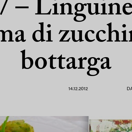
/ – Linguin
ma di zucchi
bottarga
14.12.2012
D