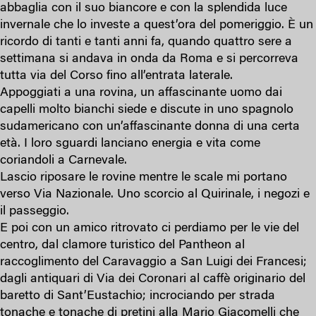
abbaglia con il suo biancore e con la splendida luce
invernale che lo investe a quest’ora del pomeriggio. È un
ricordo di tanti e tanti anni fa, quando quattro sere a
settimana si andava in onda da Roma e si percorreva
tutta via del Corso fino all’entrata laterale.
Appoggiati a una rovina, un affascinante uomo dai
capelli molto bianchi siede e discute in uno spagnolo
sudamericano con un’affascinante donna di una certa
età. I loro sguardi lanciano energia e vita come
coriandoli a Carnevale.
Lascio riposare le rovine mentre le scale mi portano
verso Via Nazionale. Uno scorcio al Quirinale, i negozi e
il passeggio.
E poi con un amico ritrovato ci perdiamo per le vie del
centro, dal clamore turistico del Pantheon al
raccoglimento del Caravaggio a San Luigi dei Francesi;
dagli antiquari di Via dei Coronari al caffè originario del
baretto di Sant’Eustachio; incrociando per strada
tonache e tonache di pretini alla Mario Giacomelli che