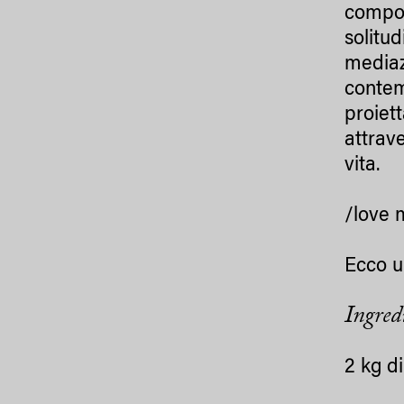
compon
solitud
mediaz
contem
proiett
attrave
vita.
/love 
Ecco u
Ingred
2 kg d