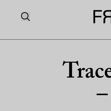
Trac
–