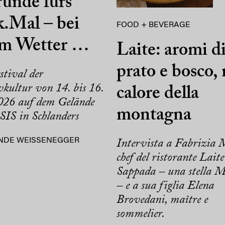
ünde fürs
.Mal – bei
FOOD + BEVERAGE
em Wetter …
Laite: aromi d
prato e bosco, 
stival der
kultur von 14. bis 16.
calore della
26 auf dem Gelände
montagna
SIS in Schlanders
NDE WEISSENEGGER
Intervista a Fabrizia 
chef del ristorante Laite
Sappada – una stella M
– e a sua figlia Elena
Brovedani, maître e
sommelier.