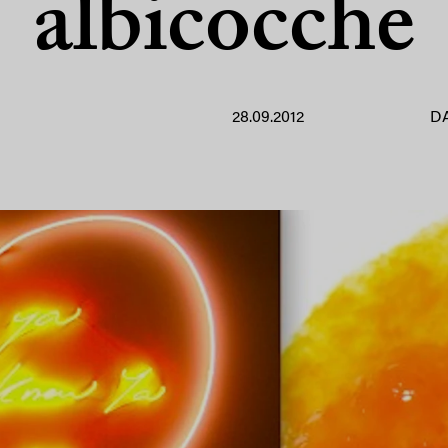
albicocche
28.09.2012
D