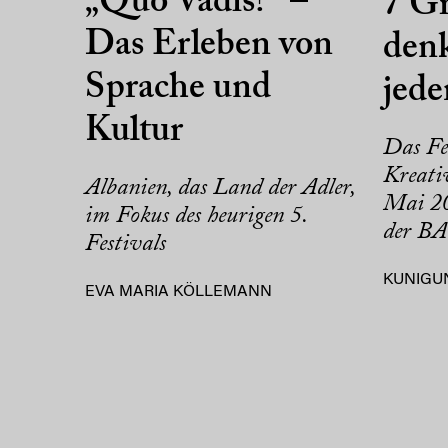
„Quo Vadis?“ –
7 Gr
Das Erleben von
denk
Sprache und
jed
Kultur
Das Fe
Kreativ
Albanien, das Land der Adler,
Mai 20
im Fokus des heurigen 5.
der BA
Festivals
KUNIGU
EVA MARIA KÖLLEMANN