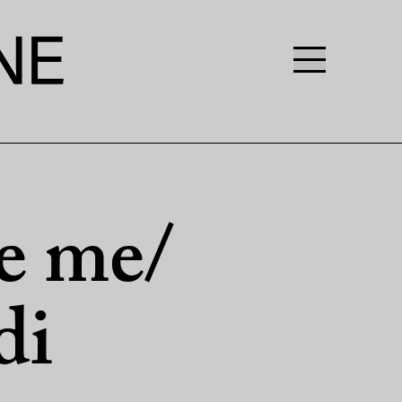
e me/
di