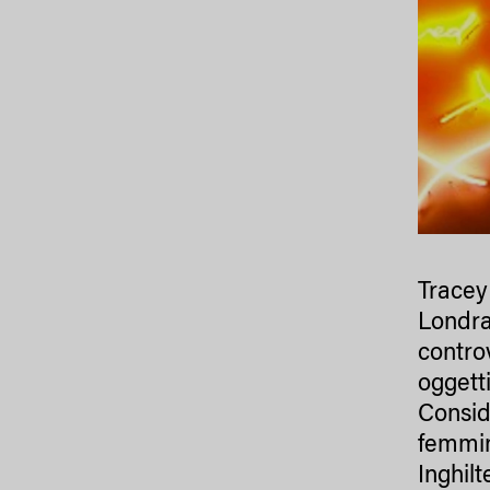
Tracey
Londra.
contro
oggett
Consid
femmin
Inghil