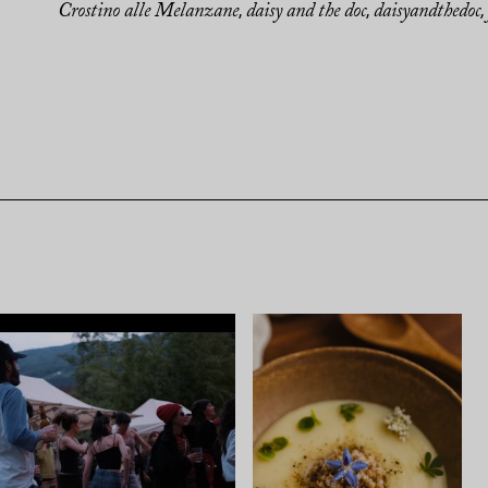
Crostino alle Melanzane
daisy and the doc
daisyandthedoc
,
,
,