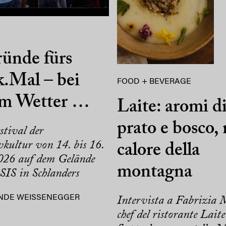
ünde fürs
.Mal – bei
FOOD + BEVERAGE
em Wetter …
Laite: aromi d
prato e bosco, 
stival der
kultur von 14. bis 16.
calore della
26 auf dem Gelände
montagna
SIS in Schlanders
NDE WEISSENEGGER
Intervista a Fabrizia 
chef del ristorante Laite