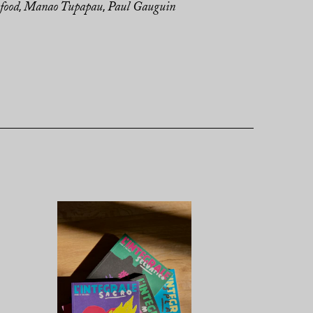
food
Manao Tupapau
Paul Gauguin
,
,