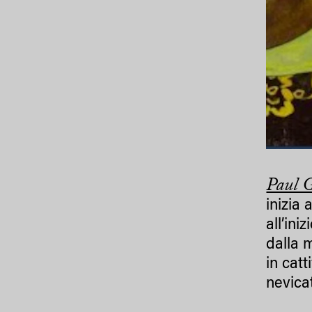
Paul 
inizia
all’in
dalla m
in catt
nevica