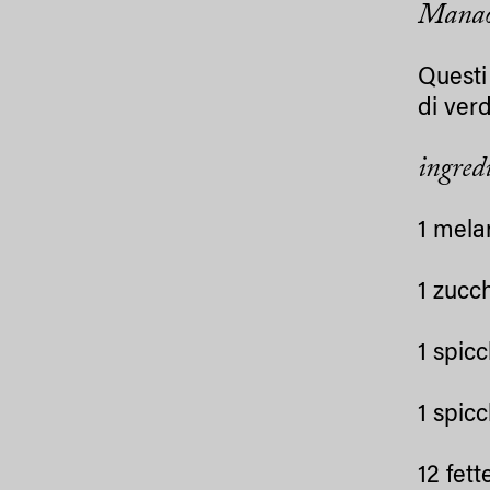
Manao
Questi
di verd
ingredi
1 mela
1 zucc
1 spicc
1 spic
12 fett