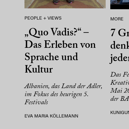
PEOPLE + VIEWS
MORE
„Quo Vadis?“ –
7 Gr
Das Erleben von
denk
Sprache und
jed
Kultur
Das Fe
Kreativ
Albanien, das Land der Adler,
Mai 20
im Fokus des heurigen 5.
der BA
Festivals
KUNIGU
EVA MARIA KÖLLEMANN