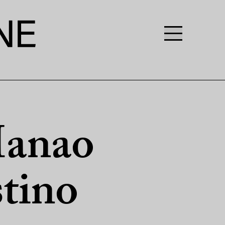
Manao
tino