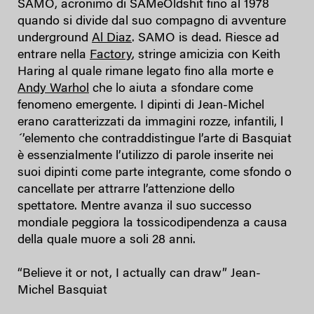
SAMO, acronimo di SAMeOldshit fino al 1978
quando si divide dal suo compagno di avventure
underground
Al Diaz
. SAMO is dead. Riesce ad
entrare nella
Factory
, stringe amicizia con Keith
Haring al quale rimane legato fino alla morte e
Andy Warhol
che lo aiuta a sfondare come
fenomeno emergente. I dipinti di Jean-Michel
erano caratterizzati da immagini rozze, infantili, l
´’elemento che contraddistingue l’arte di Basquiat
è essenzialmente l’utilizzo di parole inserite nei
suoi dipinti come parte integrante, come sfondo o
cancellate per attrarre l’attenzione dello
spettatore. Mentre avanza il suo successo
mondiale peggiora la tossicodipendenza a causa
della quale muore a soli 28 anni.
“Believe it or not, I actually can draw” Jean-
Michel Basquiat