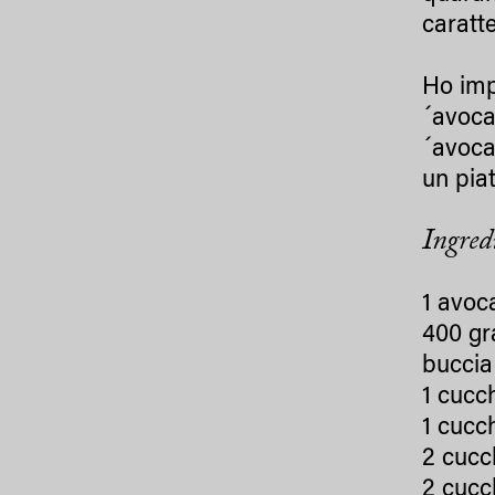
caratt
Ho imp
´avocad
´avocad
un pia
Ingred
1 avoc
400 gr
buccia
1 cucc
1 cucc
2 cucc
2 cucch