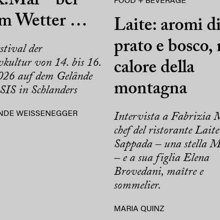
.Mal – bei
FOOD + BEVERAGE
em Wetter …
Laite: aromi d
prato e bosco, 
stival der
kultur von 14. bis 16.
calore della
26 auf dem Gelände
montagna
SIS in Schlanders
NDE WEISSENEGGER
Intervista a Fabrizia 
chef del ristorante Laite
Sappada – una stella M
– e a sua figlia Elena
Brovedani, maître e
sommelier.
MARIA QUINZ