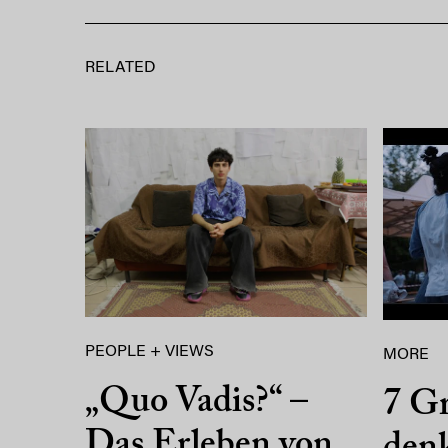
RELATED
PEOPLE + VIEWS
MORE
„Quo Vadis?“ –
7 Gr
Das Erleben von