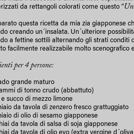
Unt
erizzati da rettangoli colorati come questo “
arato questa ricetta da mia zia giapponese ch
o creando un´insalata. Un´ulteriore possibilità 
o a fettine sottili alternando gli strati conditi
tto facilmente realizzabile molto scenografico 
ienti per 4 persone:
ado grande maturo
ammi di tonno crudo (abbattuto)
 e succo di mezzo limone
hiaio da tavola di zenzero fresco grattuggiato
hiaio di olio di sesamo giapponese
hiai da tavola di salsa di soja giapponese
iai da tavola di olio evo (extra vergine d´oliva