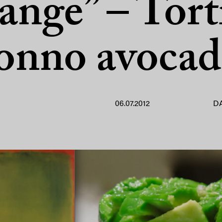
ange” – Tort
onno avoca
06.07.2012
D