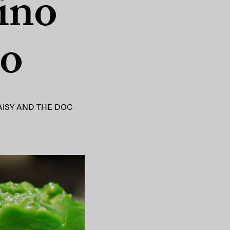
ino
do
AISY AND THE DOC