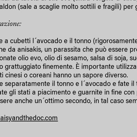
ldon (sale a scaglie molto sottili e fragili) per
azione:
te a cubetti l´avocado e il tonno (rigorosament
one da anisakis, un parassita che può essere pre
onate olio evo, olio di sesamo, salsa di soja, s
o grattuggiato finemente. È importante utilizza
ti cinesi o coreani hanno un sapore diverso.
e separatamente il tonno e l´avocado e fate il 
ate gli stati a piacimento e guarnite in fine co
sere anche un´ottimo secondo, in tal caso sem
aisyandthedoc.com