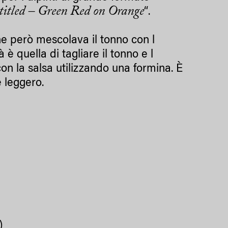
itled – Green Red on Orange
“.
e però mescolava il tonno con l
è quella di tagliare il tonno e l
 con la salsa utilizzando una formina. È
e leggero.
)