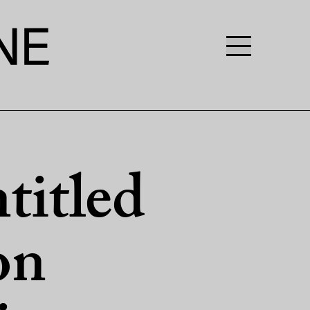
titled
on