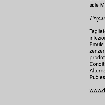
sale Ma
Prepar
Taglia
infezi
Emulsi
zenzer
prodot
Condit
Altern
Può es
www.d