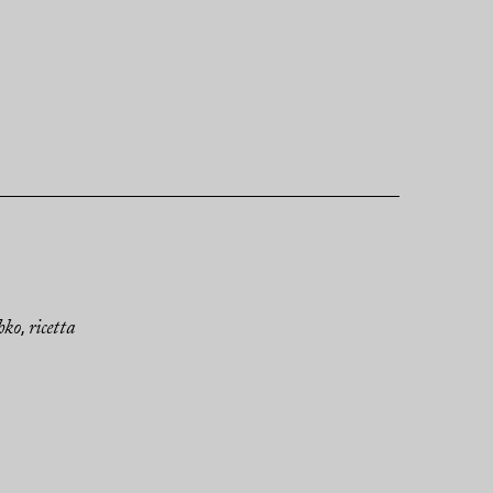
hko
ricetta
,