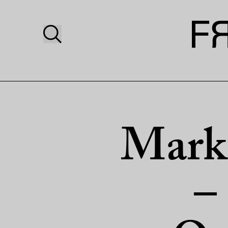
Mark 
–