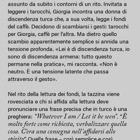
assunto da subito i contorni di un rito. Invitata a
leggere i tarocchi, Giorgia incontra una donna di
discendenza turca che, a sua volta, legge i fondi
del caffè. Decidono di scambiarsi i gesti: tarocchi
per Giorgia, caffè per l’altra. Ma dietro quello
scambio apparentemente semplice si annida una
tensione profonda. «Lei è di discendenza turca, io
sono di discendenza armena: tutto questo
permane nella pratica», mi racconta. «Non è
neutro. È una tensione latente che passa
attraverso il gesto».
Nel rito della lettura dei fondi, la tazzina viene
rovesciata e chi si affida alla lettura deve
pronunciare una frase precisa che in turco è una
“Whatever I am / Let it be seen”.
È
preghiera:
“
molto forte come richiesta, verbalizzare quella
cosa. C’era una consegna nell’affidarsi allo
spirito
”. Quella frase – così semplice e così