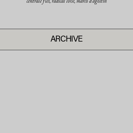
centrale fies
radical love
marco d'agostin
,
,
ARCHIVE