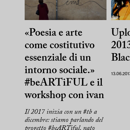
«Poesia e arte
Upl
come costitutivo
2013,
essenziale di un
Blac
intorno sociale.»
13.06.201
#beARTiFUL e il
workshop con ivan
Il 2017 inizia con un #tb a
dicembre: stiamo parlando del
progetto #beARTiful, nato