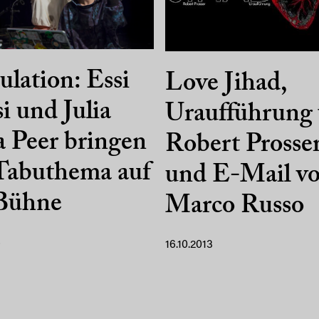
ulation: Essi
Love Jihad,
i und Julia
Uraufführung
 Peer bringen
Robert Prosse
Tabuthema auf
und E-Mail v
 Bühne
Marco Russo
8
16.10.2013