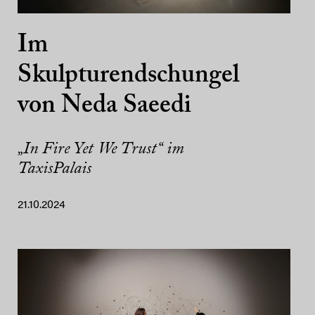
Im
Skulpturendschungel
von Neda Saeedi
„In Fire Yet We Trust“ im
TaxisPalais
21.10.2024