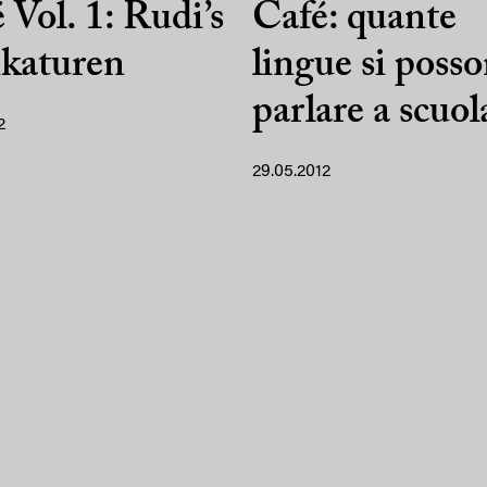
 Vol. 1: Rudi’s
Café: quante
katuren
lingue si poss
parlare a scuol
2
29.05.2012