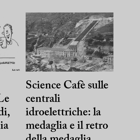
Science Cafè sulle
 Le
centrali
di,
idroelettriche: la
ia
medaglia e il retro
della medaglia