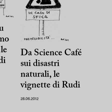
u
smo
le
Da Science Café
di
sui disastri
naturali, le
vignette di Rudi
28.06.2012