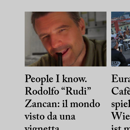
People I know.
Eura
Rodolfo “Rudi”
Cafè
Zancan: il mondo
spie
visto da una
Wie 
vignetta
ist 