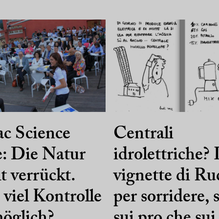
c Science
Centrali
: Die Natur
idrolettriche?
lt verrückt.
vignette di Ru
viel Kontrolle
per sorridere, s
möglich?
sui pro che sui