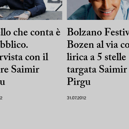
lo che conta è
Bolzano Festiv
ubblico.
Bozen al via co
rvista con il
lirica a 5 stelle
re Saimir
targata Saimir
gu
Pirgu
12
31.07.2012