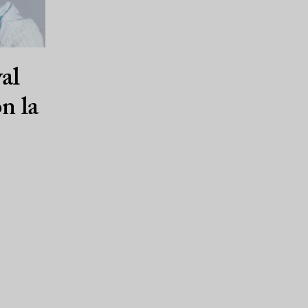
al
n la