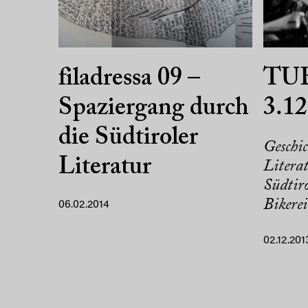
filadressa 09 –
TU
Spaziergang durch
3.12
die Südtiroler
Geschic
Literatur
Litera
Südtir
Bikerei
06.02.2014
02.12.201