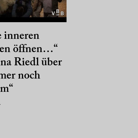
 inneren
en öffnen…“
na Riedl über
mer noch
rm“
7