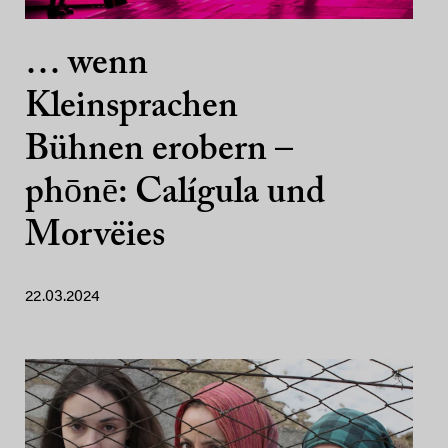
… wenn
Kleinsprachen
Bühnen erobern –
phōnē: Calígula und
Morvëies
22.03.2024