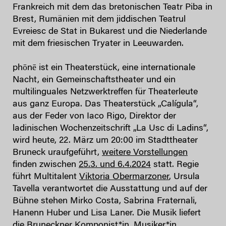
Frankreich mit dem das bretonischen Teatr Piba in
Brest, Rumänien mit dem jiddischen Teatrul
Evreiesc de Stat in Bukarest und die Niederlande
mit dem friesischen Tryater in Leeuwarden.
phōnē ist ein Theaterstück, eine internationale
Nacht, ein Gemeinschaftstheater und ein
multilinguales Netzwerktreffen für Theaterleute
aus ganz Europa. Das Theaterstück „Calígula“,
aus der Feder von Iaco Rigo, Direktor der
ladinischen Wochenzeitschrift „La Usc di Ladins“,
wird heute, 22. März um 20:00 im Stadttheater
Bruneck uraufgeführt,
weitere Vorstellungen
finden zwischen
25.3. und 6.4.2024
statt. Regie
führt Multitalent
Viktoria Obermarzoner
, Ursula
Tavella verantwortet die Ausstattung und auf der
Bühne stehen Mirko Costa, Sabrina Fraternali,
Hanenn Huber und Lisa Laner. Die Musik liefert
die Bruneckner Komponist*in, Musiker*in,