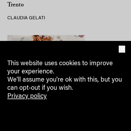
Trento
CLAUDIA GELATI
OK
This website uses cookies to improve
your experience.
We'll assume you're ok with this, but you
can opt-out if you wish.
Privacy policy
CULTURE + ARTS
La Banda dei Bandi: Euregio
Drama Lab
Scrittura drammatica