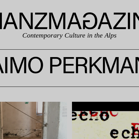
Contemporary Culture in the Alps
AIMO PERKMA