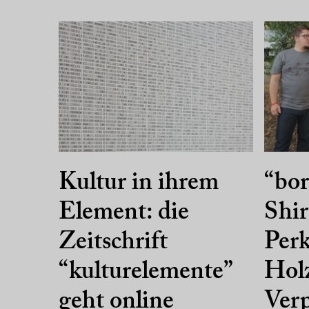
Kultur in ihrem
“bor
Element: die
Shir
Zeitschrift
Per
“kulturelemente”
Holz
geht online
Ver