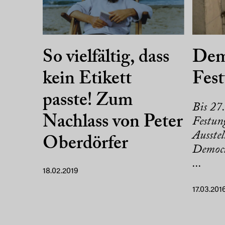
So vielfältig, dass
Demo
kein Etikett
Fes
passte! Zum
Bis 27
Nachlass von Peter
Festung
Ausste
Oberdörfer
Democr
...
18.02.2019
17.03.201