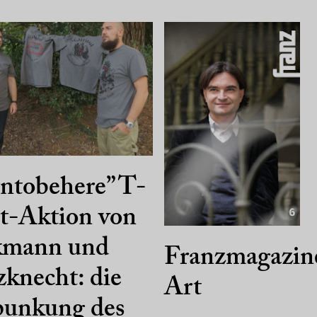
ntobehere” T-
t-Aktion von
kmann und
Franzmagazine
knecht: die
Art
punkung des