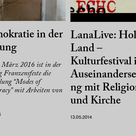
kratie in der
LanaLive: Ho
tung
Land –
Kulturfestival 
. März 2016 ist in der
Auseinanderse
 Franzensfeste die
llung “Modes of
ng mit Religi
acy” mit Arbeiten von
und Kirche
6
13.05.2014