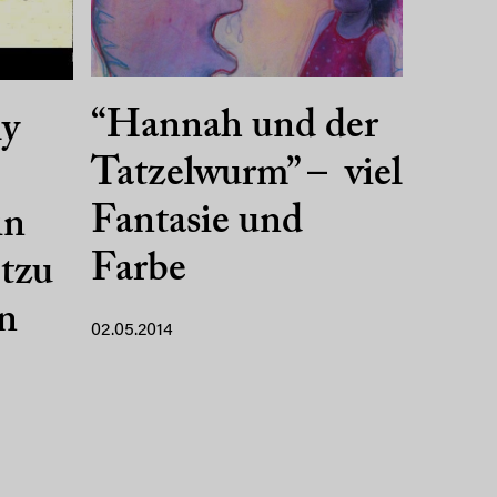
“Hannah und der
ly
Tatzelwurm” – viel
Fantasie und
in
Farbe
tzu
on
02.05.2014