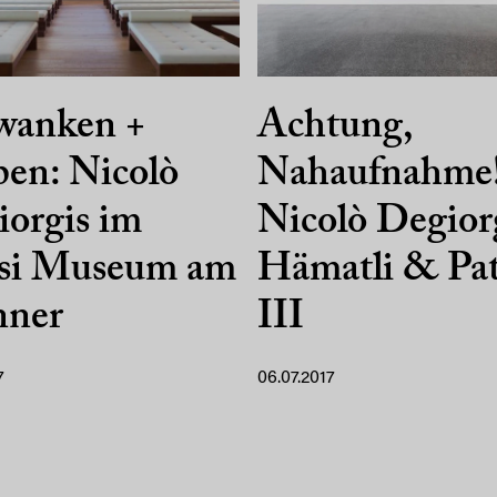
wanken +
Achtung,
en: Nicolò
Nahaufnahme
orgis im
Nicolò Degior
ssi Museum am
Hämatli & Pa
nner
III
7
06.07.2017