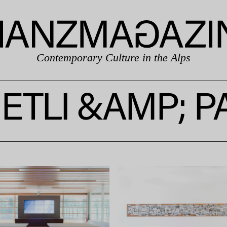
Contemporary Culture in the Alps
TLI &AMP; P