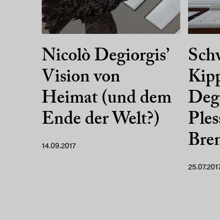
Nicolò Degiorgis’
Sch
Vision von
Kipp
Heimat (und dem
Degi
Ende der Welt?)
Ple
Bre
14.09.2017
25.07.201