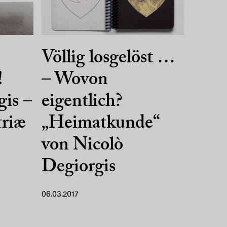
Völlig losgelöst …
!
– Wovon
gis –
eigentlich?
triæ
„Heimatkunde“
von Nicolò
Degiorgis
06.03.2017