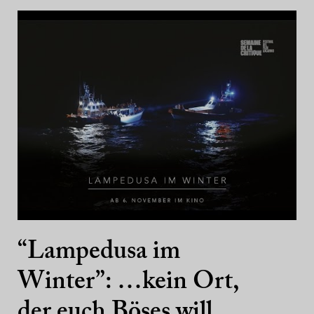
“Lampedusa im
Winter”: …kein Ort,
der euch Böses will