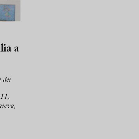
lia a
 dei
 11,
aieva,