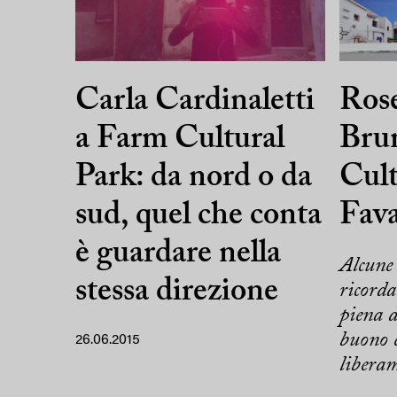
Carla Cardinaletti
Ros
a Farm Cultural
Bru
Park: da nord o da
Cult
sud, quel che conta
Fav
è guardare nella
Alcune
stessa direzione
ricorda
piena d
buono e
26.06.2015
liberam