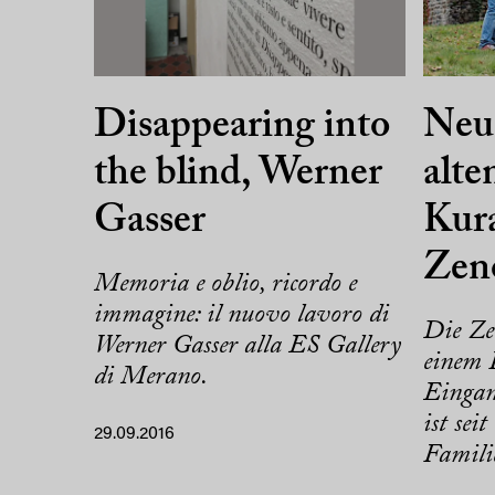
Disappearing into
Neue
the blind, Werner
alte
Gasser
Kur
Zen
Memoria e oblio, ricordo e
immagine: il nuovo lavoro di
Die Ze
Werner Gasser alla ES Gallery
einem 
di Merano.
Eingang
ist sei
29.09.2016
Familie