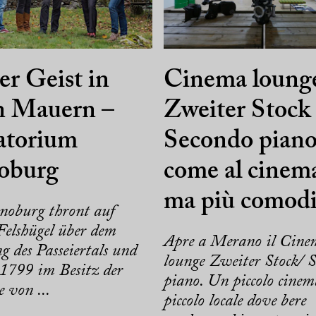
r Geist in
Cinema loung
n Mauern –
Zweiter Stock
atorium
Secondo piano
oburg
come al cinem
ma più comod
noburg thront auf
Felshügel über dem
Apre a Merano il Cine
 des Passeiertals und
lounge Zweiter Stock/ 
t 1799 im Besitz der
piano. Un piccolo cinem
 von ...
piccolo locale dove bere