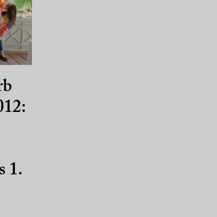
rb
012:
 1.