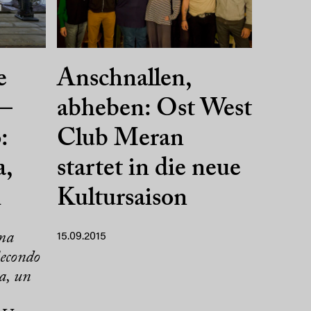
e
Anschnallen,
 –
abheben: Ost West
:
Club Meran
a,
startet in die neue
i
Kultursaison
ma
15.09.2015
Secondo
a, un