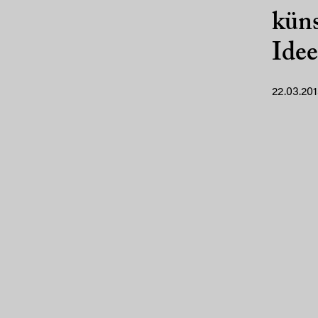
küns
Ide
22.03.20