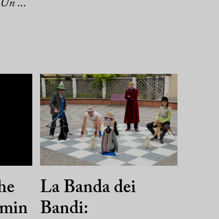
 Un ...
he
La Banda dei
smin
Bandi: