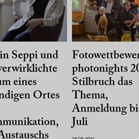
in Seppi und
Fotowettbewe
verwirklichte
photonights 2
um eines
Stilbruch das
ndigen Ortes
Thema,
Anmeldung bis
munikation,
Juli
Austauschs