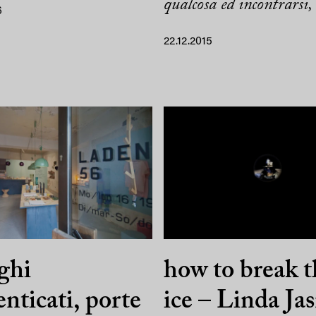
qualcosa ed incontrarsi,
6
22.12.2015
ghi
how to break t
nticati, porte
ice – Linda Ja