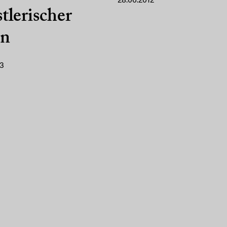
28.06.2012
tlerischer
en
13