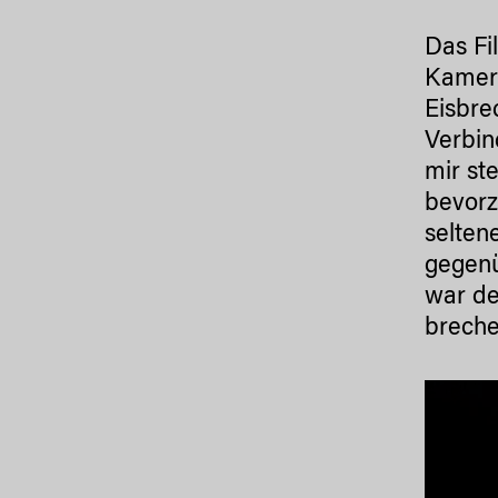
Das Fi
Kamera
Eisbre
Verbin
mir st
bevorz
selten
gegenü
war de
breche