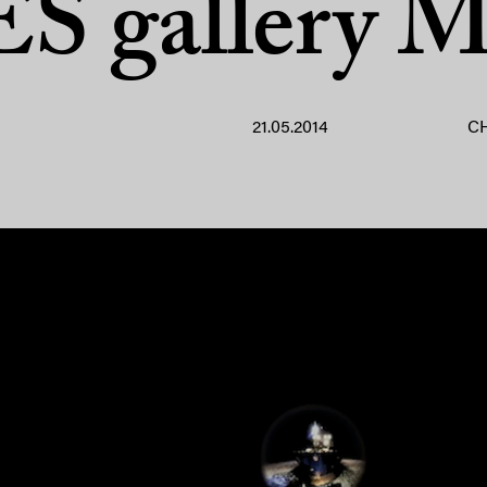
ES gallery 
21.05.2014
C