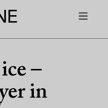
ice –
er in