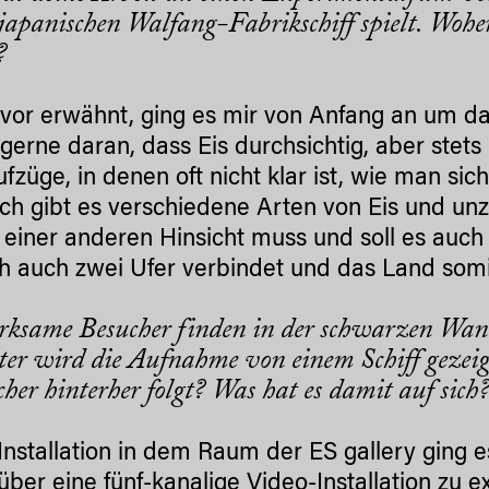
japanischen Walfang-Fabrikschiff spielt. Woher
t?
vor erwähnt, ging es mir von Anfang an um d
gerne daran, dass Eis durchsichtig, aber stets p
ufzüge, in denen oft nicht klar ist, wie man si
ich gibt es verschiedene Arten von Eis und unz
 einer anderen Hinsicht muss und soll es auc
h auch zwei Ufer verbindet und das Land somit
ksame Besucher finden in der schwarzen Wand 
er wird die Aufnahme von einem Schiff gezeigt.
cher hinterher folgt? Was hat es damit auf sich
 Installation in dem Raum der ES gallery ging
ber eine fünf-kanalige Video-Installation zu 