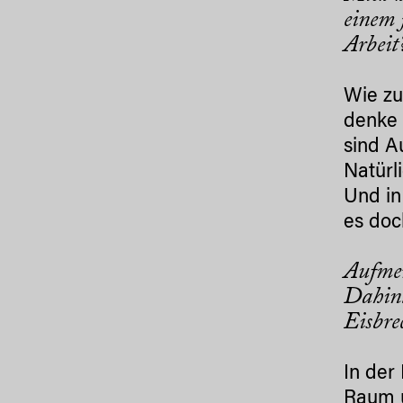
einem 
Arbei
Wie zu
denke 
sind A
Natürl
Und in
es doc
Aufmer
Dahint
Eisbre
In der
Raum ü