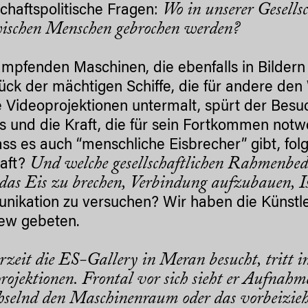
Wo in unserer Gesells
schaftspolitische Fragen:
ischen Menschen gebrochen werden?
ampfenden Maschinen, die ebenfalls in Bildern
ück der mächtigen Schiffe, die für andere de
e Videoprojektionen untermalt, spürt der Besu
es und die Kraft, die für sein Fortkommen not
ass es auch “menschliche Eisbrecher” gibt, fo
Und welche gesellschaftlichen Rahmenbe
raft?
 das Eis zu brechen, Verbindung aufzubauen, 
ikation zu versuchen? Wir haben die Künstl
iew gebeten.
rzeit die ES-Gallery in Meran besucht, tritt
rojektionen. Frontal vor sich sieht er Aufnahme
selnd den Maschinenraum oder das vorbeizieh