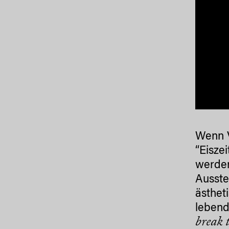
Wenn V
“Eisze
werden
Ausste
ästhet
leben
break t