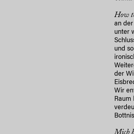
How to
an der
unter 
Schlus
und so
ironis
Weiter
der Wi
Eisbre
Wir en
Raum b
verdeu
Bottni
Mich h