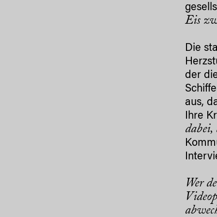
gesell
Eis zw
Die st
Herzst
der di
Schiff
aus, d
Ihre K
dabei,
Kommun
Interv
Wer de
Videop
abwech