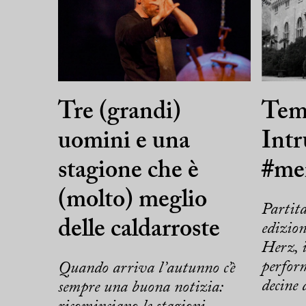
Tre (grandi)
Tem
uomini e una
Intr
stagione che è
#mei
(molto) meglio
Partit
delle caldarroste
edizio
Herz, i
perfor
Quando arriva l’autunno c’è
decine d
sempre una buona notizia: