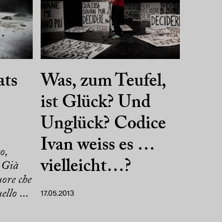
ats
Was, zum Teufel,
ist Glück? Und
Unglück? Codice
Ivan weiss es …
o,
vielleicht…?
 Già
uore che
llo ...
17.05.2013