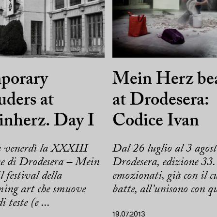
porary
Mein Herz be
uders at
at Drodesera:
nherz. Day I
Codice Ivan
a venerdì la XXXIII
Dal 26 luglio al 3 agost
ne di Drodesera – Mein
Drodesera, edizione 33.
l festival della
emozionati, già con il c
ming art che smuove
batte, all’unisono con que
i teste (e ...
19.07.2013