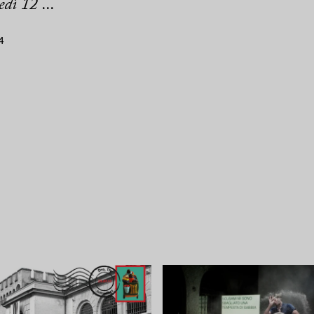
dì 12 ...
4