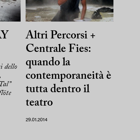
Y
Altri Percorsi +
Centrale Fies:
quando la
i dello
contemporaneità è
,
Tal”
tutta dentro il
löte
teatro
29.01.2014