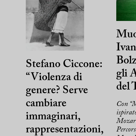
Muo
Ivan
Bolz
Stefano Ciccone:
gli 
“Violenza di
del 
genere? Serve
cambiare
Con “M
ispirat
immaginari,
Mozart
rappresentazioni,
Percors