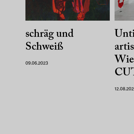
schräg und
Until
Schweiß
arti
Wier
09.06.2023
CU
12.08.202