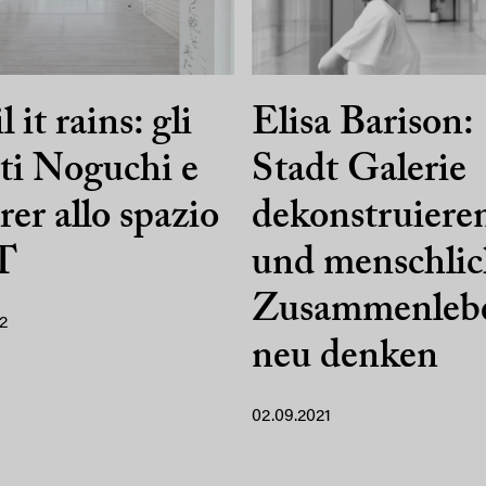
 it rains: gli
Elisa Barison:
sti Noguchi e
Stadt Galerie
er allo spazio
dekonstruiere
T
und menschlic
Zusammenleb
2
neu denken
02.09.2021