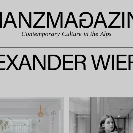
Contemporary Culture in the Alps
EXANDER WIE