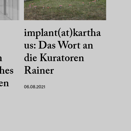
implant(at)kartha
us: Das Wort an
n
die Kuratoren
hes
Rainer
en
06.08.2021