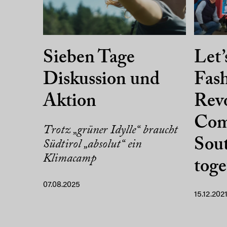
Sieben Tage
Let’
Diskussion und
Fas
Aktion
Rev
Com
Trotz „grüner Idylle“ braucht
Sout
Südtirol „absolut“ ein
Klimacamp
toge
07.08.2025
15.12.202