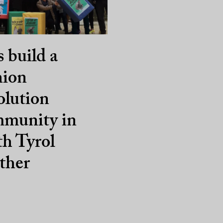
s build a
hion
olution
munity in
h Tyrol
ther
1