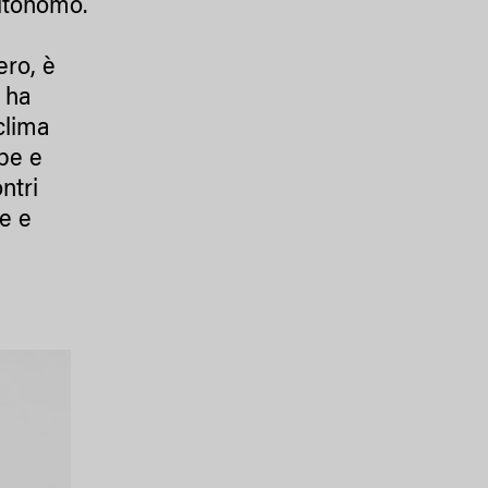
autonomo.
ero, è
e ha
clima
be e
ntri
e e