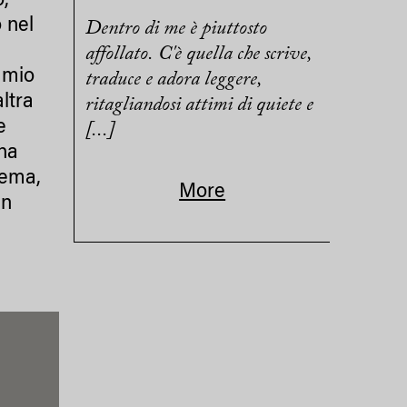
,
 nel
Dentro di me è piuttosto
affollato. C'è quella che scrive,
 mio
traduce e adora leggere,
ltra
ritagliandosi attimi di quiete e
e
[...]
ha
nema,
More
in