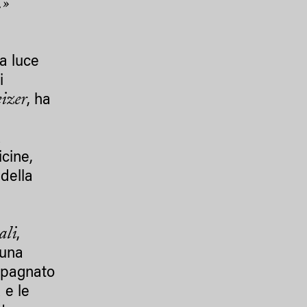
.»
la luce
i
izer
, ha
a
icine,
 della
ali
,
 una
mpagnato
 e le