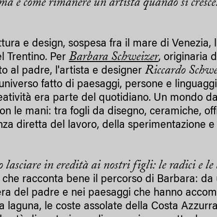
ma è come rimanere un artista quando si cresce
ttura e design, sospesa fra il mare di Venezia, 
Barbara Schweizer
l Trentino. Per
, originaria d
Riccardo Schwe
 al padre, l'artista e designer
universo fatto di paesaggi, persone e linguaggi
eatività era parte del quotidiano. Un mondo d
n le mani: tra fogli da disegno, ceramiche, off
nza diretta del lavoro, della sperimentazione e
asciare in eredità ai nostri figli: le radici e le 
 che racconta bene il percorso di Barbara: da
opera del padre e nei paesaggi che hanno acco
ella laguna, le coste assolate della Costa Azzurra