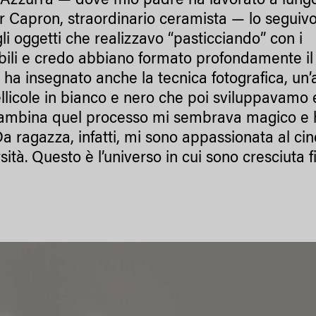
Azzurra — dove mio padre ha lavorato a lungo
 Capron, straordinario ceramista — lo seguivo
gli oggetti che realizzavo “pasticciando” con i
dibili e credo abbiano formato profondamente il
ha insegnato anche la tecnica fotografica, un’a
llicole in bianco e nero che poi sviluppavamo 
ambina quel processo mi sembrava magico e 
a ragazza, infatti, mi sono appassionata al ci
sità. Questo è l’universo in cui sono cresciuta f