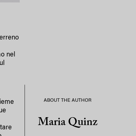
terreno
mo nel
ul
ABOUT THE AUTHOR
sieme
que
Maria Quinz
stare