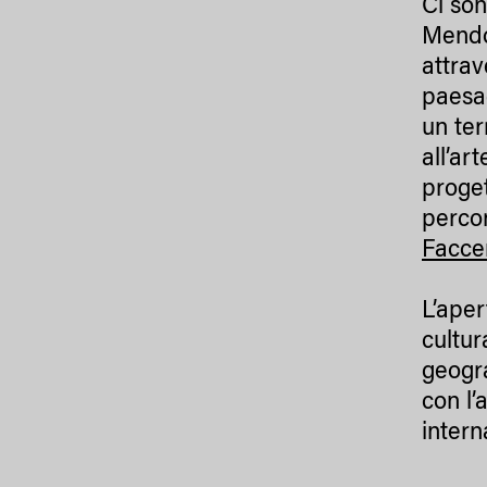
Ci son
Mendol
attrav
paesag
un ter
all’ar
proget
perco
Facce
L’aper
cultur
geogra
con l’
intern