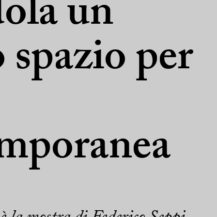
ola un
 spazio per
emporanea