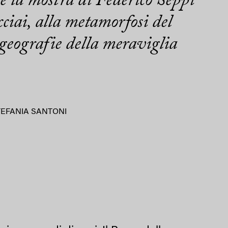
è la mostra di Federico Seppi
cciai, alla metamorfosi del
 geografie della meraviglia
TEFANIA SANTONI