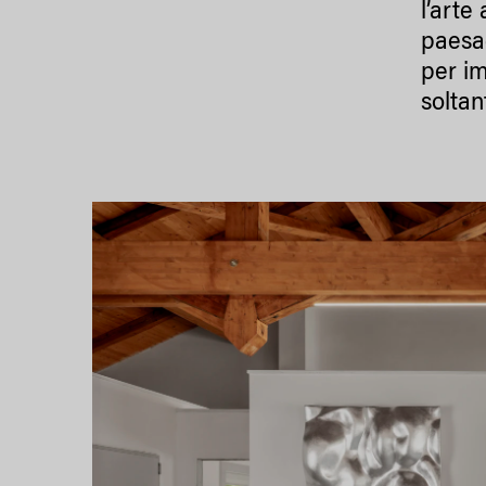
l’arte
paesag
per i
soltan