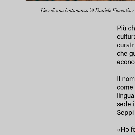
L’eco di una lontananza © Daniele Fiorentino
Più ch
cultur
curatr
che gu
econom
Il nom
come l
lingua
sede i
Seppi 
«Ho fo