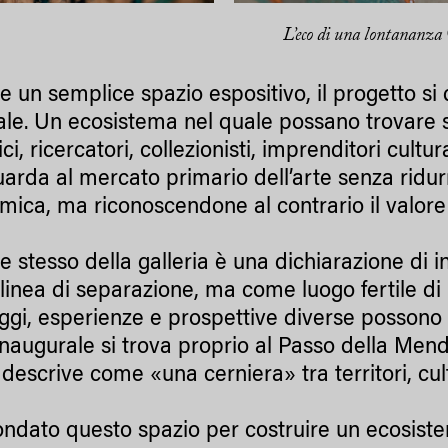
L’eco di una lontananza
e un semplice spazio espositivo, il progetto s
ale. Un ecosistema nel quale possano trovare spa
ici, ricercatori, collezionisti, imprenditori cultur
arda al mercato primario dell’arte senza ridu
ica, ma riconoscendone al contrario il valore s
e stesso della galleria è una dichiarazione di in
inea di separazione, ma come luogo fertile di 
ggi, esperienze e prospettive diverse possono 
naugurale si trova proprio al Passo della Mend
descrive come «una cerniera» tra territori, cul
ndato questo spazio per costruire un ecosiste