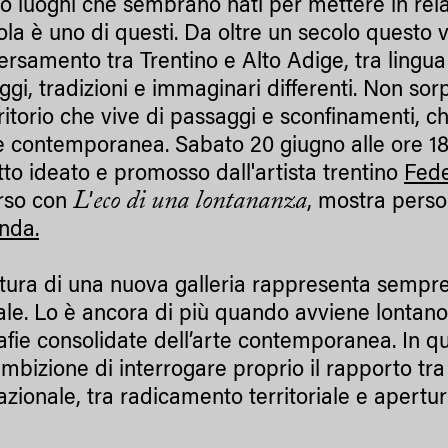
o luoghi che sembrano nati per mettere in rela
a è uno di questi. Da oltre un secolo questo 
ersamento tra Trentino e Alto Adige, tra lingua 
gi, tradizioni e immaginari differenti. Non sor
ritorio che vive di passaggi e sconfinamenti, 
te contemporanea. Sabato 20 giugno alle ore 18
to ideato e promosso dall'artista trentino
Fede
L
eco di una lontananza
rso con
’
, mostra perso
nda.
tura di una nuova galleria rappresenta sempre
ale. Lo è ancora di più quando avviene lontano 
fie consolidate dell’arte contemporanea. In q
ambizione di interrogare proprio il rapporto tra
azionale, tra radicamento territoriale e apertu