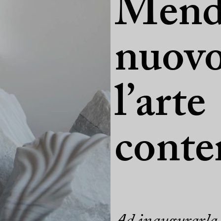
Mend
nuovo
l’arte
cont