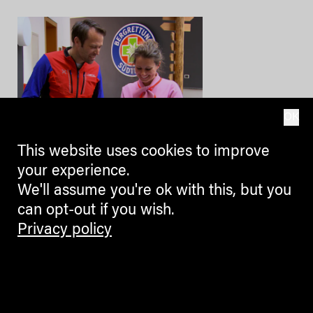
OK
This website uses cookies to improve
BLOGGERS
your experience.
We'll assume you're ok with this, but you
Ein Pullover für die Bergrettung
Südtirol
can opt-out if you wish.
Privacy policy
Schön. Nachhaltig. Fair. Und so
lokal als möglich produziert.
SUSANNE BARTA