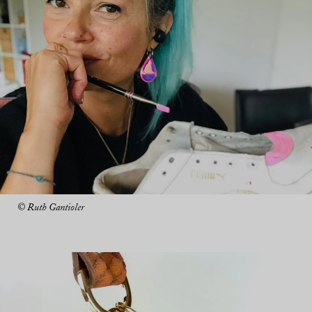
© Ruth Gantioler