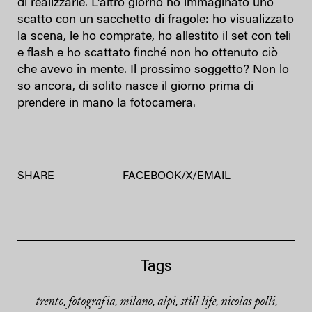
di realizzarle. L'altro giorno ho immaginato uno
scatto con un sacchetto di fragole: ho visualizzato
la scena, le ho comprate, ho allestito il set con teli
e flash e ho scattato finché non ho ottenuto ciò
che avevo in mente. Il prossimo soggetto? Non lo
so ancora, di solito nasce il giorno prima di
prendere in mano la fotocamera.
SHARE
FACEBOOK
/
X
/
EMAIL
Tags
trento
fotografia
milano
alpi
still life
nicolas polli
,
,
,
,
,
,