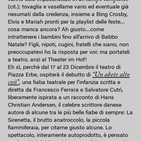
(cit.); tovaglia e vasellame vario ed eventuale già
riesumati dalla credenza, insieme a Bing Crosby,
Elvis e Mariah pronti per la playlist delle feste…
cosa manca ancora? Ah giusto…come
intrattenere i bambini fino all’arrivo di Babbo
Natale? Figli, nipoti, cugini, fratelli che siano, non
preoccupatevi ho la risposta per voi: ma portateli
a teatro, anzi al Theater im Hof!
Eh sì, perchè dal 17 al 23 Dicembre il teatro di
“Un abete alto
Piazza Erbe, ospiterà il debutto di
così”
,
una fiaba teatrale per l’infanzia scritta e
diretta da Francesco Ferrara e Salvatore Cutrì,
liberamente ispirata a un racconto di Hans
Christian Andersen, il celebre scrittore danese
autore di alcune tra le più belle fiabe di sempre: La
Sirenetta, il brutto anatroccolo, la piccola
fiammiferaia, per citarne giusto alcune. Lo
spettacolo, interamente autoprodotto, è pensato