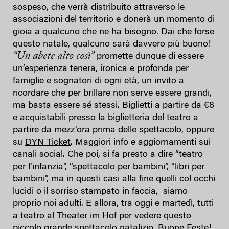
sospeso, che verrà distribuito attraverso le
associazioni del territorio e donerà un momento di
gioia a qualcuno che ne ha bisogno. Dai che forse
questo natale, qualcuno sarà davvero più buono!
“Un abete alto così”
promette dunque di essere
un’esperienza tenera, ironica e profonda per
famiglie e sognatori di ogni età, un invito a
ricordare che per brillare non serve essere grandi,
ma basta essere sé stessi. Biglietti a partire da €8
e acquistabili presso la biglietteria del teatro a
partire da mezz’ora prima delle spettacolo, oppure
su
DYN Ticket
. Maggiori info e aggiornamenti sui
canali social. Che poi, si fa presto a dire “teatro
per l’infanzia”, “spettacolo per bambini”, “libri per
bambini”, ma in questi casi alla fine quelli col occhi
lucidi o il sorriso stampato in faccia, siamo
proprio noi adulti. E allora, tra oggi e martedì, tutti
a teatro al Theater im Hof per vedere questo
piccolo grande spettacolo natalizio. Buone Feste!