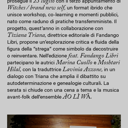
23 luglio
prosegue il
con il terzo appuntamento di
Witches / brand new self
, un format ibrido che
unisce workshop, co-learning e momenti pubblici,
nato come raduno di pratiche transfemministe. Il
progetto, quest’anno in collaborazione con
Tiziana Triana
, direttrice editoriale di Fandango
Libri, propone un’esplorazione critica e fluida della
figura della “strega” come simbolo da decostruire
feat. Fandango Libri
o reinventare. Nell’edizione
Marina Cuollo
Moshtari
partecipano le autrici
e
Hilal
Lavinia Azzone
, con la traduttrice
, in un
dialogo con Triana che amplia il dibattito su
autodeterminazione e genealogie culturali. La
serata si chiude con una cena a tema e la musica
ÀO LÌ WǍ
avant-folk dell’ensemble
.