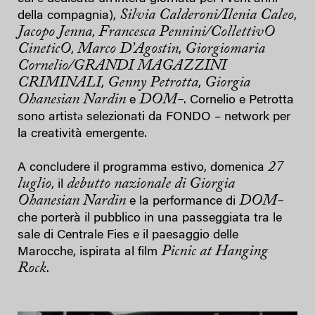
Silvia Calderoni/Ilenia Caleo
della compagnia),
,
Jacopo Jenna
Francesca Pennini/CollettivO
,
CineticO
Marco D’Agostin
Giorgiomaria
,
,
Cornelio/GRANDI MAGAZZINI
CRIMINALI
Genny Petrotta
Giorgia
,
,
Ohanesian Nardin
DOM-
e
. Cornelio e Petrotta
sono artistə selezionati da FONDO – network per
la creatività emergente.
27
A concludere il programma estivo, domenica
luglio
debutto nazionale di Giorgia
, il
Ohanesian Nardin
DOM-
e la performance di
che porterà il pubblico in una passeggiata tra le
sale di Centrale Fies e il paesaggio delle
Picnic at Hanging
Marocche, ispirata al film
Rock
.