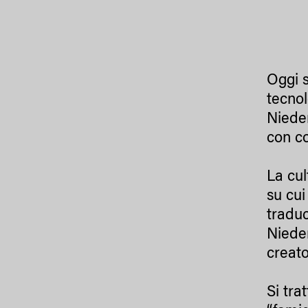
Oggi s
tecno
Nieder
con c
La cul
su cui
traduc
Nieder
creato
Si tra