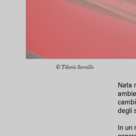
© Tiberio Sorvillo
Nata n
ambien
cambi
degli 
In un 