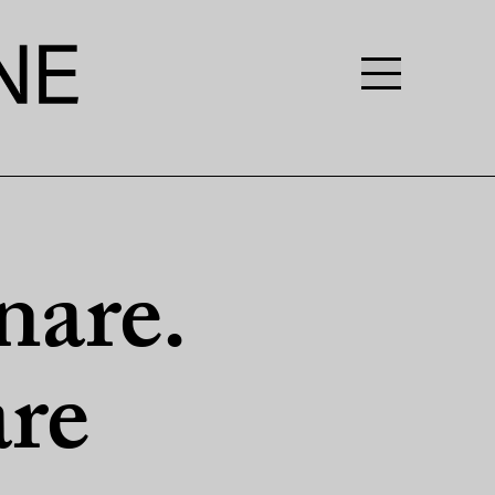
nare.
are