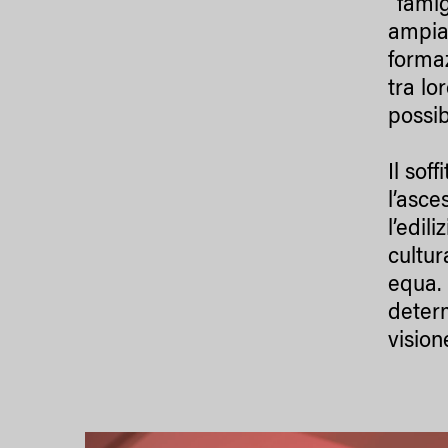
“famig
ampia 
formaz
tra lo
possib
Il sof
l’asce
l’edil
cultur
equa. 
determ
vision