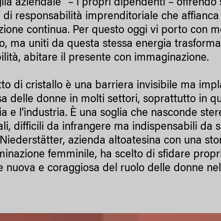
lia aziendale” – i propri dipendenti – offrendo 
di responsabilità imprenditoriale che affianc
ione continua. Per questo oggi vi porto con me
ro, ma uniti da questa stessa energia trasforma
ilità, abitare il presente con immaginazione.
fitto di cristallo è una barriera invisibile ma im
sa delle donne in molti settori, soprattutto in 
izia e l’industria. È una soglia che nasconde ste
ali, difficili da infrangere ma indispensabili da
Niederstätter, azienda altoatesina con una st
inazione femminile, ha scelto di sfidare propr
e nuova e coraggiosa del ruolo delle donne ne