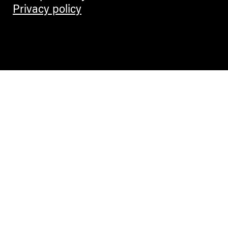
Privacy policy
VISUAL ARTS
Pietre di pane. Restare nei
luoghi fragili
Alla Galleria Civica di Trento una
mostra che intreccia opere storiche e
nuove produzioni per interrogare
spopolamento, migrazioni e
memoria attraverso la materia.
FRANCESCA FATTINGER