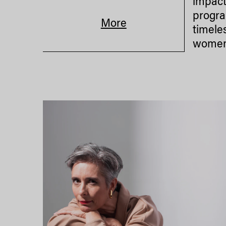
impact
progra
More
timele
women 