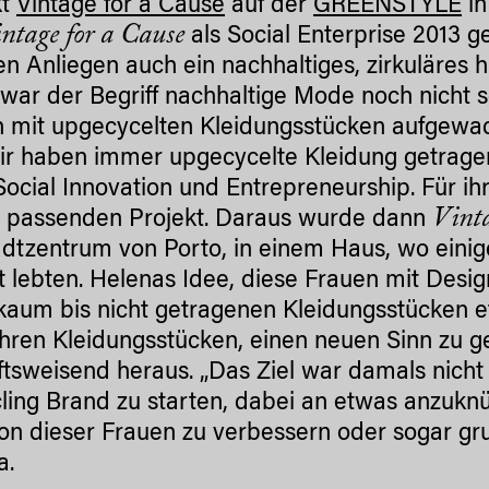
kt
Vintage for a Cause
auf der
GREENSTYLE
in
ntage for a Cause
als Social Enterprise 2013 ge
len Anliegen auch ein nachhaltiges, zirkuläre
 war der Begriff nachhaltige Mode noch nicht 
in mit upgecycelten Kleidungsstücken aufgewac
ir haben immer upgecycelte Kleidung getragen.
ocial Innovation und Entrepreneurship. Für ih
Vinta
 passenden Projekt. Daraus wurde dann
dtzentrum von Porto, in einem Haus, wo einige
ert lebten. Helenas Idee, diese Frauen mit De
 kaum bis nicht getragenen Kleidungsstücken 
hren Kleidungsstücken, einen neuen Sinn zu geb
ftsweisend heraus. „Das Ziel war damals nicht
ing Brand zu starten, dabei an etwas anzuknüp
ion dieser Frauen zu verbessern oder sogar gr
a.