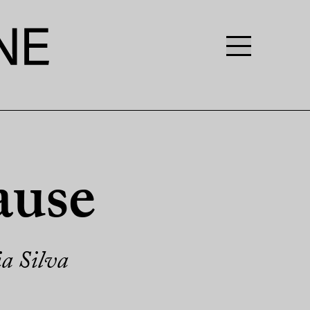
ause
ia Silva