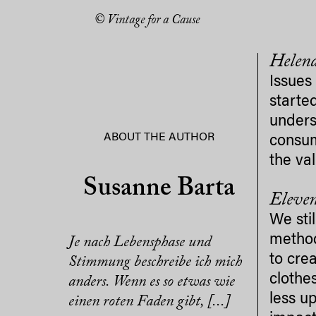
© Vintage for a Cause
Helena
Issues
starte
unders
ABOUT THE AUTHOR
consum
the va
Susanne Barta
Eleven
We sti
method
Je nach Lebensphase und
to cre
Stimmung beschreibe ich mich
clothe
anders. Wenn es so etwas wie
less u
einen roten Faden gibt, [...]