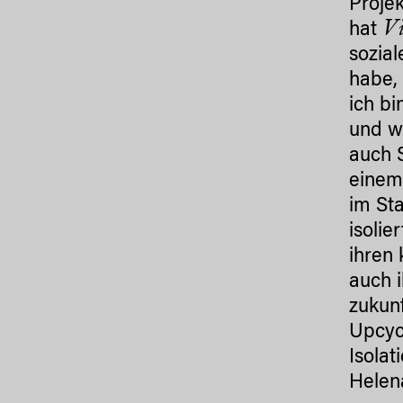
Proje
Vi
hat
sozia
habe,
ich b
und w
auch S
einem
im Sta
isoli
ihren
auch i
zukun
Upcycl
Isolat
Helen