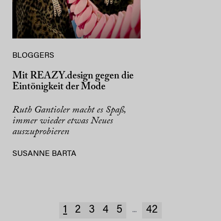
BLOGGERS
Mit REAZY.design gegen die
Eintönigkeit der Mode
Ruth Gantioler macht es Spaß,
immer wieder etwas Neues
auszuprobieren
SUSANNE BARTA
1
2
3
4
5
42
...