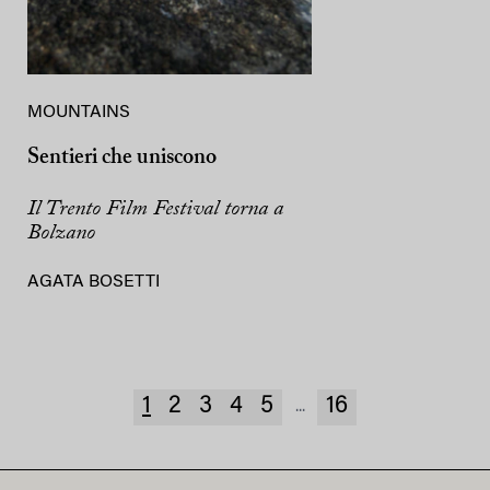
MOUNTAINS
Sentieri che uniscono
Il Trento Film Festival torna a
Bolzano
AGATA BOSETTI
1
2
3
4
5
16
...