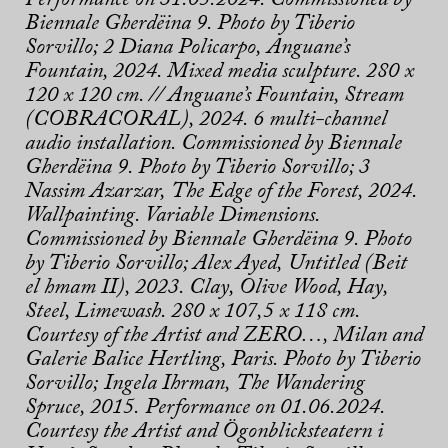
Performance on 31.05.2024. Commissioned by
Biennale Gherdëina 9. Photo by Tiberio
Sorvillo; 2 Diana Policarpo, Anguane’s
Fountain, 2024. Mixed media sculpture. 280 x
120 x 120 cm. // Anguane’s Fountain, Stream
(COBRACORAL), 2024. 6 multi-channel
audio installation. Commissioned by Biennale
Gherdëina 9. Photo by Tiberio Sorvillo; 3
Nassim Azarzar, The Edge of the Forest, 2024.
Wallpainting. Variable Dimensions.
Commissioned by Biennale Gherdëina 9. Photo
by Tiberio Sorvillo; Alex Ayed, Untitled (Beit
el hmam II), 2023. Clay, Olive Wood, Hay,
Steel, Limewash. 280 x 107,5 x 118 cm.
Courtesy of the Artist and ZERO…, Milan and
Galerie Balice Hertling, Paris. Photo by Tiberio
Sorvillo; Ingela Ihrman, The Wandering
Spruce, 2015. Performance on 01.06.2024.
Courtesy the Artist and Ögonblicksteatern i