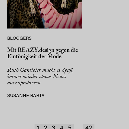
BLOGGERS
Mit REAZY.design gegen die
Eintönigkeit der Mode
Ruth Gantioler macht es Spaß,
immer wieder etwas Neues
auszuprobieren
SUSANNE BARTA
1
2
3
4
5
42
...