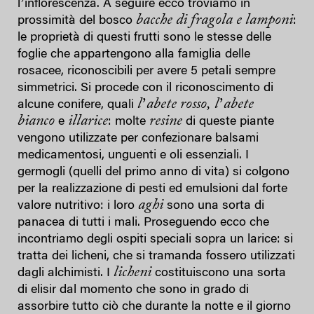
lʼinflorescenza. A seguire ecco troviamo in
bacche di fragola e lamponi
prossimità del bosco
:
le proprietà di questi frutti sono le stesse delle
foglie che appartengono alla famiglia delle
rosacee, riconoscibili per avere 5 petali sempre
simmetrici. Si procede con il riconoscimento di
lʼ
abete rosso,
lʼ
abete
alcune conifere, quali
bianco
illarice
resine
e
: molte
di queste piante
vengono utilizzate per confezionare balsami
medicamentosi, unguenti e oli essenziali. I
germogli (quelli del primo anno di vita) si colgono
per la realizzazione di pesti ed emulsioni dal forte
aghi
valore nutritivo: i loro
sono una sorta di
panacea di tutti i mali. Proseguendo ecco che
incontriamo degli ospiti speciali sopra un larice: si
tratta dei licheni, che si tramanda fossero utilizzati
licheni
dagli alchimisti. I
costituiscono una sorta
di elisir dal momento che sono in grado di
assorbire tutto ciò che durante la notte e il giorno