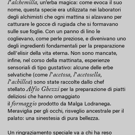
lʼ
alchemilla
, un’erba magica: come evoca il suo
nome, questa specie era utilizzata nei laboratori
degli alchimisti che ogni mattina si alzavano per
catturare le gocce di rugiada che si formavano
sulle sue foglie. Con un panno di lino le
coglievano, come perle preziose, e divenivano uno
degli ingredienti fondamentali per la preparazione
dellʼelisir della vita eterna. Non sono mancate,
infine, nel corso della mattinata, esperienze
sensoriali di tipo gustativo: alcune delle erbe
lʼacetosa, lʼacetosella,
selvatiche (come
lʼachillea
) sono state raccolte dallo chef
Alfio Ghezzi
stellato
per la preparazione di piatti
deliziosi che hanno omaggiato
formaggio
il
prodotto da Malga Lodranega.
Meraviglia per gli occhi, risveglio ancestrale per il
palato: una sinestesia di pura bellezza.
Un ringraziamento speciale va a chi ha reso