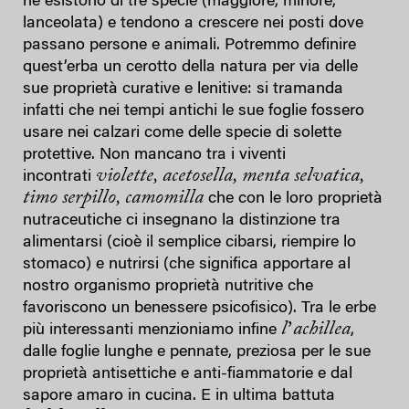
ne esistono di tre specie (maggiore, minore,
lanceolata) e tendono a crescere nei posti dove
passano persone e animali. Potremmo definire
quest’erba un cerotto della natura per via delle
sue proprietà curative e lenitive: si tramanda
infatti che nei tempi antichi le sue foglie fossero
usare nei calzari come delle specie di solette
protettive. Non mancano tra i viventi
violette, acetosella, menta selvatica,
incontrati
timo serpillo, camomilla
che con le loro proprietà
nutraceutiche ci insegnano la distinzione tra
alimentarsi (cioè il semplice cibarsi, riempire lo
stomaco) e nutrirsi (che significa apportare al
nostro organismo proprietà nutritive che
favoriscono un benessere psicofisico). Tra le erbe
lʼ
achillea
più interessanti menzioniamo infine
,
dalle foglie lunghe e pennate, preziosa per le sue
proprietà antisettiche e anti-fiammatorie e dal
sapore amaro in cucina. E in ultima battuta