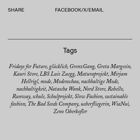
SHARE
FACEBOOK
/
X
/
EMAIL
Tags
Fridays for Future
glücklich
GrenzGang
Greta Margesin
,
,
,
,
Kauri Store
LBS Luis Zuegg
Maturaprojekt
Mirjam
,
,
,
Hellrigl
mode
Modenschau
nachhaltige Mode
,
,
,
,
nachhaltigkeit
Natascha Wank
Nord Store
Rebello
,
,
,
,
Runway
schule
Schulprojekt
Slow Fashion
sustainable
,
,
,
,
fashion
The Bad Seeds Company
ueberfliegerin
WiaNui
,
,
,
,
Zeno Oberkofler