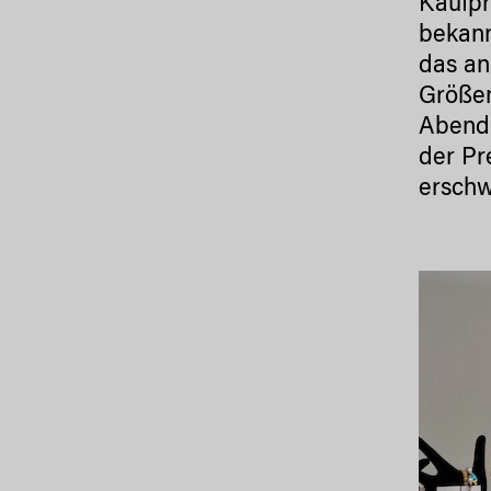
Kaufpr
bekann
das an
Größen
Abendk
der Pr
erschw