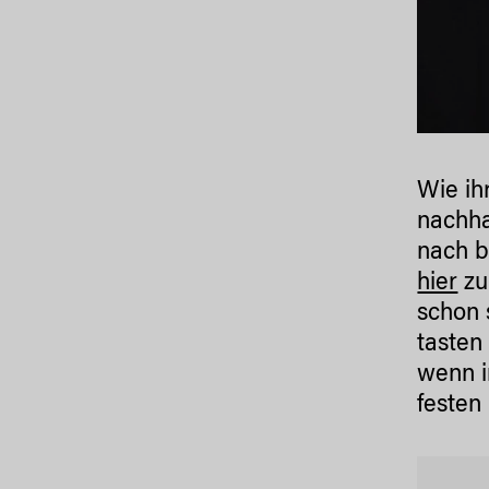
Wie ih
nachha
nach b
hier
zu
schon 
tasten
wenn i
festen