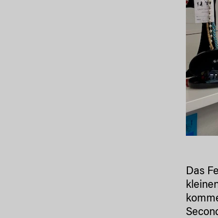
Das Fe
kleine
kommen
Second