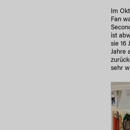
Im Okt
Fan wa
Second
ist ab
sie 16
Jahre 
zurück
sehr wi