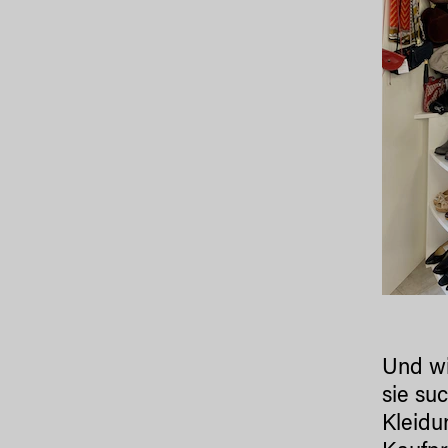
Und wi
sie su
Kleidu