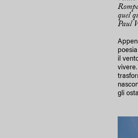
Rompete
quel qu
Paul V
Appena
poesia
il ven
vivere.
trasfo
nascon
gli osta