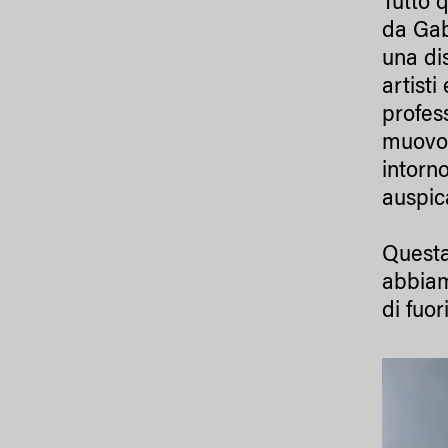
Tutto 
da Gab
una di
artisti
profes
muovon
intorn
auspic
Questa
abbiam
di fuo