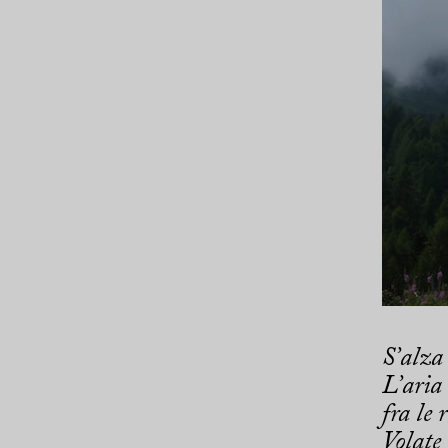
S’alza
L’aria
fra le 
Volate 