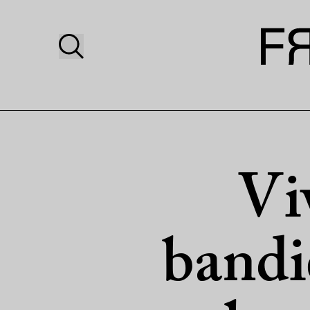
Viv
bandie