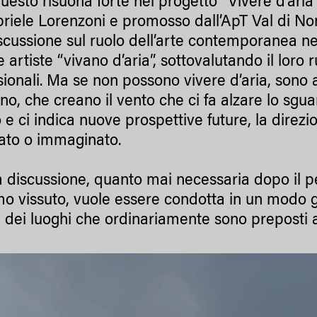
questo risuona forte nel progetto “Vivere d’ari
riele Lorenzoni e promosso dall’ApT Val di Non, 
scussione sul ruolo dell’arte contemporanea ne
 e artiste “vivano d’aria”, sottovalutando il loro
sionali. Ma se non possono vivere d’aria, sono a
o, che creano il vento che ci fa alzare lo sguar
o e ci indica nuove prospettive future, la dire
ato o immaginato.
 discussione, quanto mai necessaria dopo il pe
o vissuto, vuole essere condotta in un modo g
ri dei luoghi che ordinariamente sono preposti 