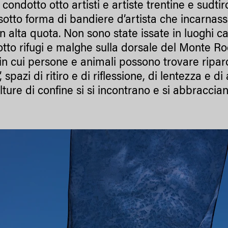
condotto otto artisti e artiste trentine e sudtir
 sotto forma di bandiere d’artista che incarnas
in alta quota. Non sono state issate in luoghi c
i otto rifugi e malghe sulla dorsale del Monte 
in cui persone e animali possono trovare riparo 
 spazi di ritiro e di riflessione, di lentezza e d
ture di confine si si incontrano e si abbraccian