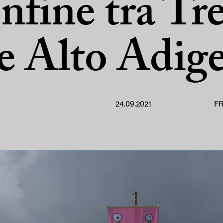
onfine tra Tr
e Alto Adig
24.09.2021
F