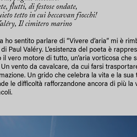
, flutti, di festose ondate,
ieto tetto in cui beccavan fiocchi!
aléry
, Il cimitero marino
 ho sentito parlare di “Vivere d’aria” mi è rim
 di Paul Valéry. L’esistenza del poeta è rappr
to il vero motore di tutto, un’aria vorticosa c
 Un vento da cavalcare, da cui farsi trasportare
rmazione. Un grido che celebra la vita e la su
de le difficoltà rafforzandone ancora di più la
coli.