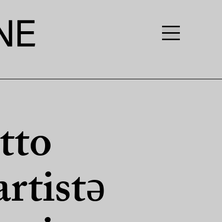
otto
artistə