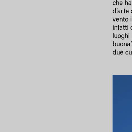
che ha 
d’arte
vento 
infatt
luoghi 
buona”,
due cul