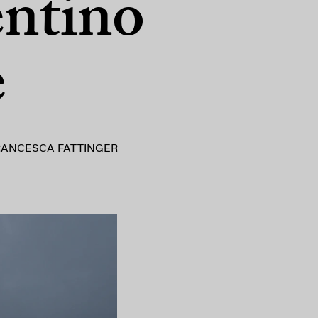
entino
e
RANCESCA FATTINGER