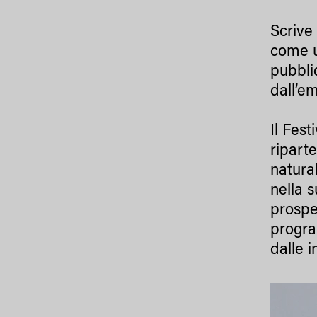
Scrive
come un
pubblic
dall’em
Il Fest
riparte
natura
nella 
prospet
progra
dalle i