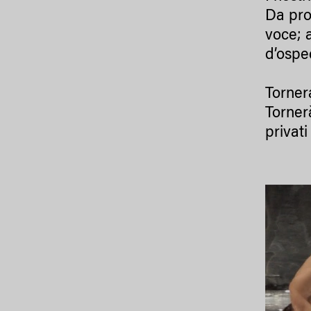
Da pro
voce; 
d’osped
Torner
Tornerà
privati