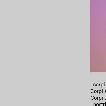
I corpi
Corpi s
Corpi 
I nostr