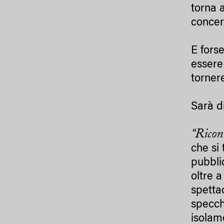
torna a
conce
E fors
essere
tornere
Sarà d
“Ricon
che si 
pubbli
oltre a
spetta
specchi
isolame