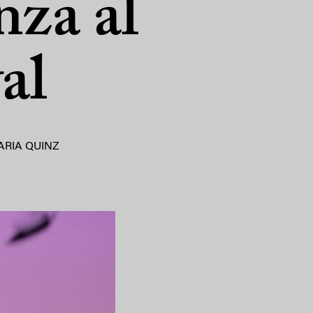
nza al
al
ARIA QUINZ