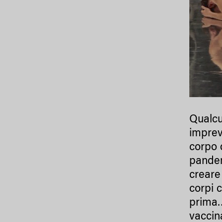
Qualcu
imprev
corpo 
pandem
creare 
corpi 
prima…
vaccina