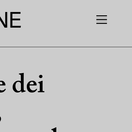
e dei
,