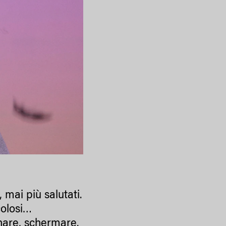
, mai più salutati.
colosi…
finare, schermare.