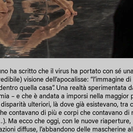
no ha scritto che il virus ha portato con sé un
edibile) visione dell’apocalisse: “l’immagine d
dentro quella casa”. Una realtà sperimentata da 
ia – e che è andata a imporsi nella maggior 
disparità ulteriori, là dove già esistevano, tra 
che contavano di più e corpi che contavano di
). Ma ecco che oggi, con le nuove riaperture, l
zioni diffuse, l’abbandono delle mascherine all’