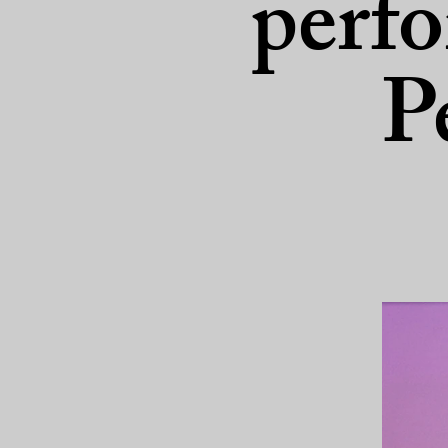
perfo
P