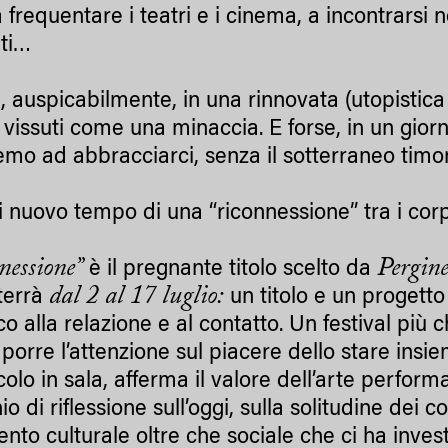
 frequentare i teatri e i cinema, a incontrarsi ne
rti…
e, auspicabilmente, in una rinnovata (utopistica
 vissuti come una minaccia. E forse, in un gior
mo ad abbracciarci, senza il sotterraneo timore 
i nuovo tempo di una “riconnessione” tra i cor
nessione”
Pergin
è il pregnante titolo scelto da
dal 2 al 17 luglio:
terrà
un titolo e un progetto 
co alla relazione e al contatto. Un festival pi
 porre l’attenzione sul piacere dello stare insi
colo in sala, afferma il valore dell’arte perfor
o di riflessione sull’oggi, sulla solitudine dei 
nto culturale oltre che sociale che ci ha invest