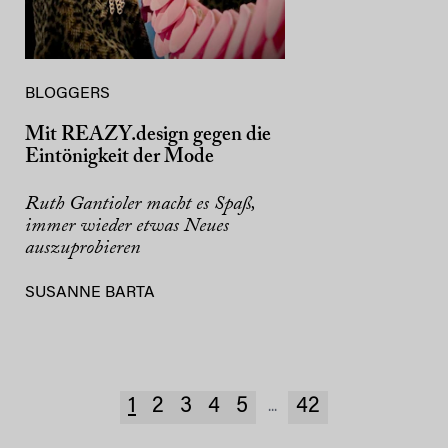
BLOGGERS
Mit REAZY.design gegen die
Eintönigkeit der Mode
Ruth Gantioler macht es Spaß,
immer wieder etwas Neues
auszuprobieren
SUSANNE BARTA
1
2
3
4
5
42
...