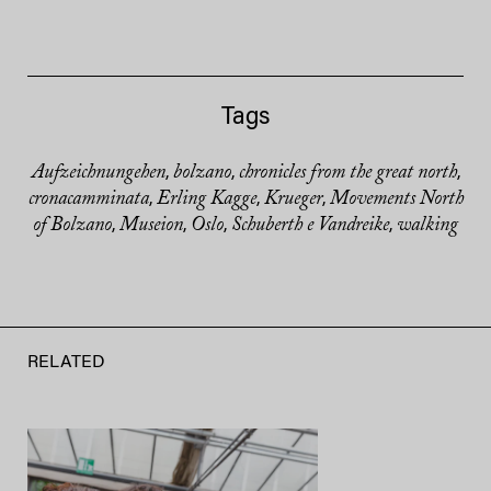
Tags
Aufzeichnungehen
bolzano
chronicles from the great north
,
,
,
cronacamminata
Erling Kagge
Krueger
Movements North
,
,
,
of Bolzano
Museion
Oslo
Schuberth e Vandreike
walking
,
,
,
,
RELATED