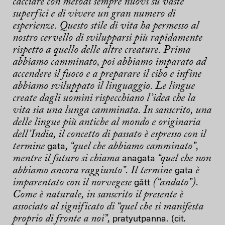
cacciare con metodi sempre nuovi su vaste
superfici e di vivere un gran numero di
esperienze. Questo stile di vita ha permesso al
nostro cervello di svilupparsi più rapidamente
rispetto a quello delle altre creature. Prima
abbiamo camminato, poi abbiamo imparato ad
accendere il fuoco e a preparare il cibo e infine
abbiamo sviluppato il linguaggio. Le lingue
create dagli uomini rispecchiano l’idea che la
vita sia una lunga camminata. In sanscrito, una
delle lingue più antiche al mondo e originaria
dell’India, il concetto di passato è espresso con il
termine
, “quel che abbiamo camminato”,
gata
mentre il futuro si chiama
“quel che non
anagata
abbiamo ancora raggiunto”. Il termine
è
gata
imparentato con il norvegese
(“andato”).
gått
Come è naturale, in sanscrito il presente è
associato al significato di “quel che si manifesta
proprio di fronte a noi”,
.
pratyutpanna
(cit.