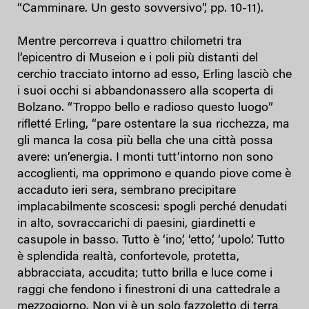
“Camminare. Un gesto sovversivo”, pp. 10-11).
Mentre percorreva i quattro chilometri tra
l’epicentro di Museion e i poli più distanti del
cerchio tracciato intorno ad esso, Erling lasciò che
i suoi occhi si abbandonassero alla scoperta di
Bolzano. “Troppo bello e radioso questo luogo”
rifletté Erling, “pare ostentare la sua ricchezza, ma
gli manca la cosa più bella che una città possa
avere: un’energia. I monti tutt’intorno non sono
accoglienti, ma opprimono e quando piove come è
accaduto ieri sera, sembrano precipitare
implacabilmente scoscesi: spogli perché denudati
in alto, sovraccarichi di paesini, giardinetti e
casupole in basso. Tutto è ‘ino’, ‘etto’, ‘upolo’. Tutto
è splendida realtà, confortevole, protetta,
abbracciata, accudita; tutto brilla e luce come i
raggi che fendono i finestroni di una cattedrale a
mezzogiorno. Non vi è un solo fazzoletto di terra