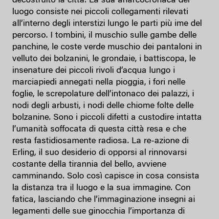
decostruito la città. La sua anarcocronaca del
luogo consiste nei piccoli collegamenti rilevati
all’interno degli interstizi lungo le parti più ime del
percorso. I tombini, il muschio sulle gambe delle
panchine, le coste verde muschio dei pantaloni in
velluto dei bolzanini, le grondaie, i battiscopa, le
insenature dei piccoli rivoli d’acqua lungo i
marciapiedi annegati nella pioggia, i fori nelle
foglie, le screpolature dell’intonaco dei palazzi, i
nodi degli arbusti, i nodi delle chiome folte delle
bolzanine. Sono i piccoli difetti a custodire intatta
l’umanità soffocata di questa città resa e che
resta fastidiosamente radiosa. La re-azione di
Erling, il suo desiderio di opporsi al rinnovarsi
costante della tirannia del bello, avviene
camminando. Solo così capisce in cosa consista
la distanza tra il luogo e la sua immagine. Con
fatica, lasciando che l’immaginazione insegni ai
legamenti delle sue ginocchia l’importanza di